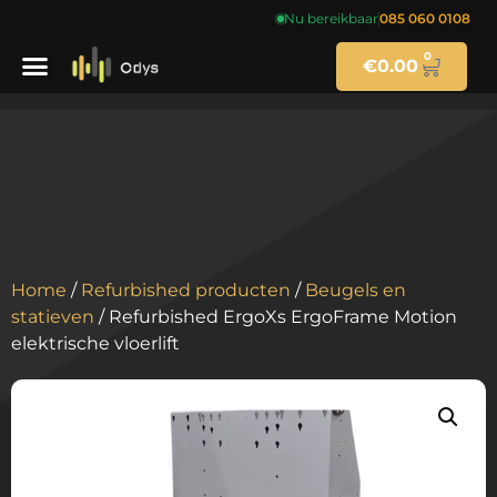
Nu bereikbaar
085 060 0108
0
€
0.00
Home
/
Refurbished producten
/
Beugels en
statieven
/ Refurbished ErgoXs ErgoFrame Motion
elektrische vloerlift