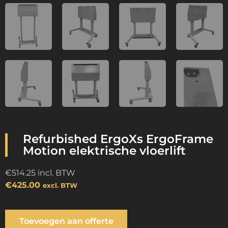
Refurbished ErgoXs ErgoFrame
Motion elektrische vloerlift
€
514.25
incl. BTW
€
425.00
excl. BTW
Toevoegen aan offerte