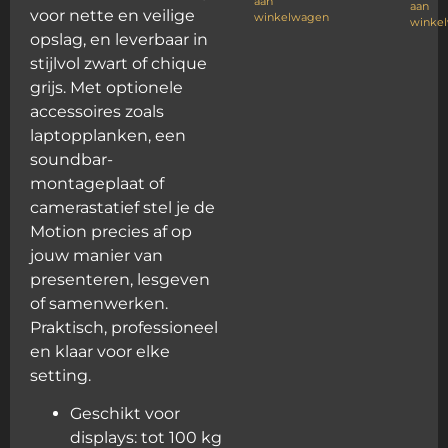
aan
aan
voor nette en veilige
winkelwagen
winke
opslag, en leverbaar in
stijlvol zwart of chique
grijs. Met optionele
accessoires zoals
laptopplanken, een
soundbar-
montageplaat of
camerastatief stel je de
Motion precies af op
jouw manier van
presenteren, lesgeven
of samenwerken.
Praktisch, professioneel
en klaar voor elke
setting.
Geschikt voor
displays: tot 100 kg