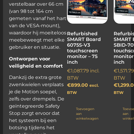
verstelbaar over 66 cm
(van 98 tot 164 cm
gemeten vanaf het hart
van de VESA-mount),
waardoor hij moeiteloos
Refurbished
Refurbi
SMART Board
SMART 
meebeweegt met elke
6075S-V3
SBID-70
gebruiker en situatie.
touchscreen
touchsc
monitor – 75
monitor 
Ontworpen voor
inch
inch
veiligheid en comfort
€
1,087.79
incl.
€
1,571.79
Dankzij de extra grote
BTW
BTW
zwenkwielen verplaats
€
899.00
€
1,299.
excl.
je de Motion soepel,
BTW
BTW
zelfs over drempels. De
geïntegreerde Safety
Toevoegen
Toevo
Stop zorgt ervoor dat
aan
aan
winkelwagen
winke
het systeem bij een
botsing tijdens het