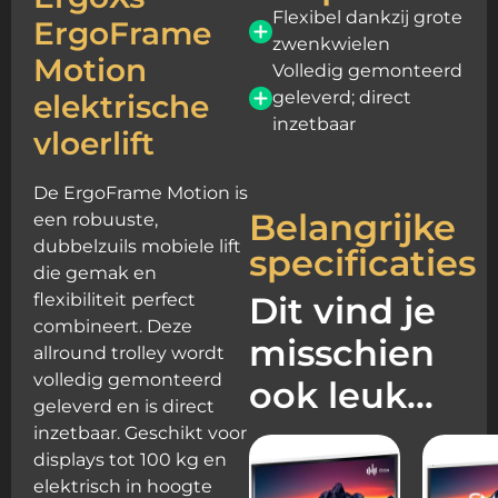
Flexibel dankzij grote
ErgoFrame
zwenkwielen
Motion
Volledig gemonteerd
geleverd; direct
elektrische
inzetbaar
vloerlift
De ErgoFrame Motion is
Belangrijke
een robuuste,
dubbelzuils mobiele lift
specificaties
die gemak en
flexibiliteit perfect
Dit vind je
combineert. Deze
misschien
allround trolley wordt
volledig gemonteerd
ook leuk…
geleverd en is direct
inzetbaar. Geschikt voor
displays tot 100 kg en
elektrisch in hoogte