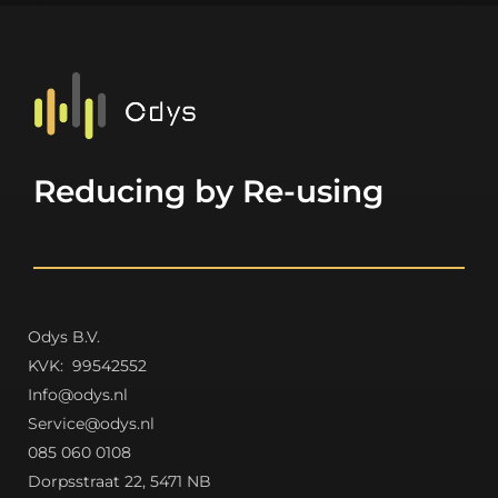
Reducing by Re-using
Odys B.V.
K
VK: 99542552
Info@odys.nl
Service@odys.nl
085 060 0108
Dorpsstraat 22, 5471 NB