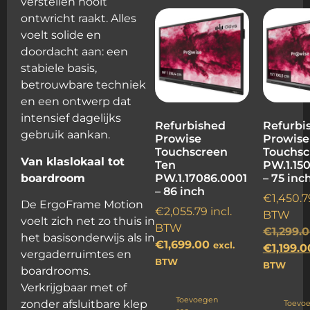
verstellen nooit
ontwricht raakt. Alles
voelt solide en
doordacht aan: een
stabiele basis,
betrouwbare techniek
en een ontwerp dat
intensief dagelijks
Refurbished
Refurbi
gebruik aankan.
Prowise
Prowise
Touchscreen
Touchsc
Van klaslokaal tot
Ten
PW.1.150
boardroom
PW.1.17086.0001
– 75 inc
– 86 inch
€
1,450.7
De ErgoFrame Motion
€
2,055.79
incl.
BTW
voelt zich net zo thuis in
BTW
€
1,299.
het basisonderwijs als in
€
1,699.00
excl.
€
1,199.0
vergaderruimtes en
BTW
BTW
boardrooms.
Verkrijgbaar met of
Toevoegen
zonder afsluitbare klep
Toevo