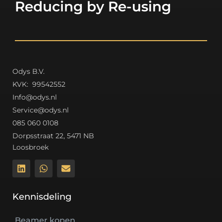
Reducing by Re-using
Odys B.V.
K
VK: 99542552
Info@odys.nl
Service@odys.nl
085 060 0108
Dorpsstraat 22, 5471 NB
Loosbroek
Kennisdeling
Beamer kopen