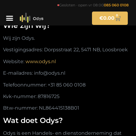
Algemene voorwaarden
Gesloten · open vr 08:00
085 060 0108
0
€
0.00
Wie zijn wij?
Wij zijn Odys.
Vestigingsadres: Dorpsstraat 22, 5471 NB, Loosbroek
Website:
www.odys.nl
E-mailadres: info@odys.nl
Telefoonnummer: +31
85 060 0108
Kvk-nummer:
87816725
Btw-nummer: NL864415138B01
Wat doet Odys?
Odys is een Handels- en dienstonderneming dat