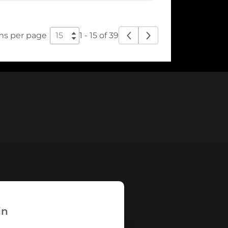
ms per page
1 - 15 of 39
in