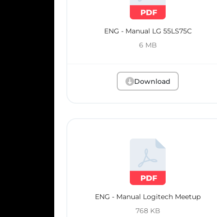
ENG - Manual LG 55LS75C
6 MB
Download
ENG - Manual Logitech Meetup
768 KB