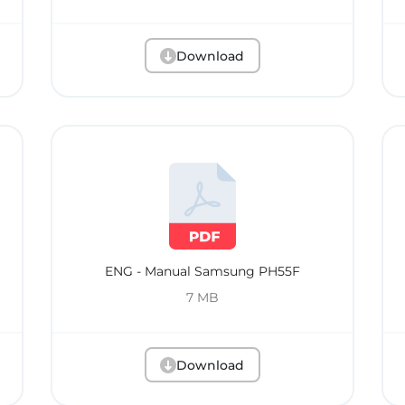
Download
ENG - Manual Samsung PH55F
7 MB
Download