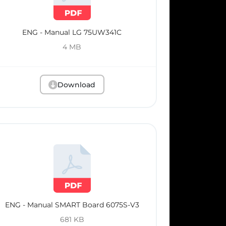
ENG - Manual LG 75UW341C
4 MB
Download
ENG - Manual SMART Board 6075S-V3
681 KB