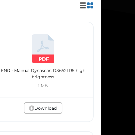
ENG - Manual Dynascan DS652LR5 high
brightness
1 MB
Download