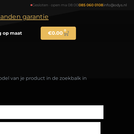
Gesloten · open ma 08:00
085 060 0108
info@odys.nl
maanden garantie
0
g op maat
€
0.00
el van je product in de zoekbalk in