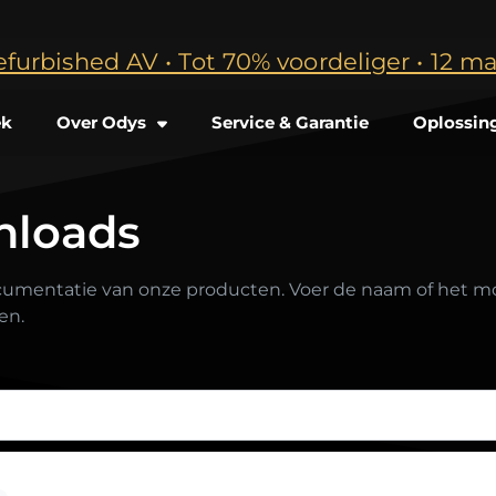
efurbished AV • Tot 70% voordeliger • 12 
ek
Over Odys
Service & Garantie
Oplossin
nloads
cumentatie van onze producten. Voer de naam of het mod
en.