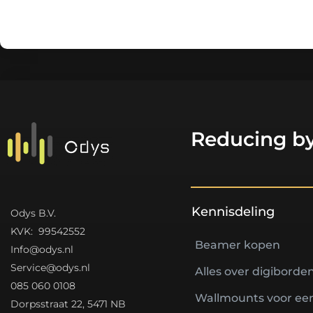
Reducing by
Kennisdeling
Odys B.V.
K
VK: 99542552
Beamer kopen
Info@odys.nl
Service@odys.nl
Alles over digiborde
085 060 0108
Wallmounts voor een
Dorpsstraat 22, 5471 NB