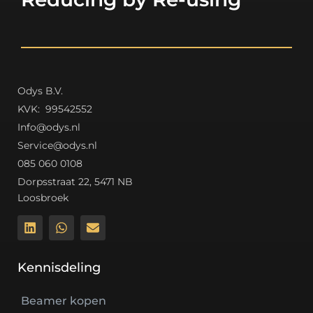
Odys B.V.
K
VK: 99542552
Info@odys.nl
Service@odys.nl
085 060 0108
Dorpsstraat 22, 5471 NB
Loosbroek
Kennisdeling
Beamer kopen