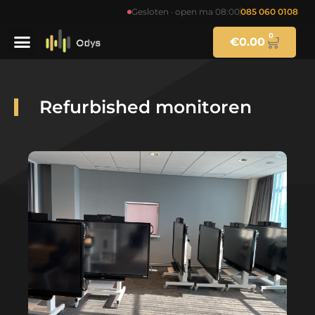
Gesloten · open ma 08:00
085 060 0108
0
€
0.00
Refurbished monitoren