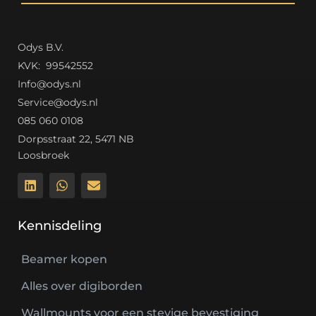
Odys B.V.
K
VK: 99542552
Info@odys.nl
Service@odys.nl
085 060 0108
Dorpsstraat 22, 5471 NB
Loosbroek
Kennisdeling
Beamer kopen
Alles over digiborden
Wallmounts voor een stevige bevestiging