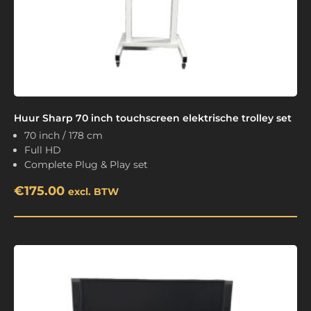
Huur Sharp 70 inch touchscreen elektrische trolley set
70 inch / 178 cm
Full HD
Complete Plug & Play set
€
175.00
excl. BTW