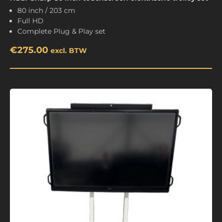
80 inch / 203 cm
Full HD
Complete Plug & Play set
€
275.00
excl. BTW