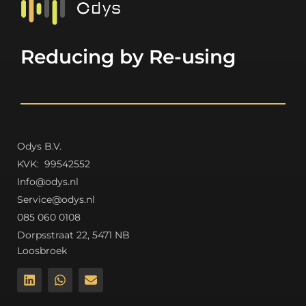
Reducing by Re-using
Odys B.V.
K
VK: 99542552
Info@odys.nl
Service@odys.nl
085 060 0108
Dorpsstraat 22, 5471 NB
Loosbroek