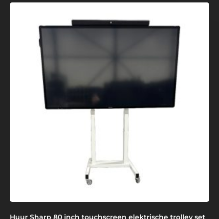
Huur Sharp 80 inch touchscreen elektrische trolley set