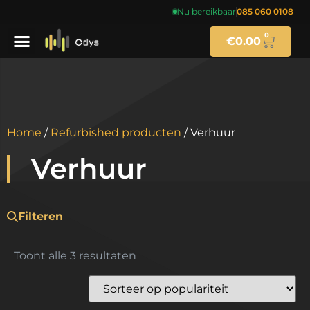
Nu bereikbaar
085 060 0108
0
€
0.00
Home
/
Refurbished producten
/ Verhuur
Verhuur
Filteren
Toont alle 3 resultaten