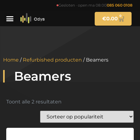
Gesloten · open ma 08:00
085 060 0108
0
€
0.00
Home
/
Refurbished producten
/ Beamers
Beamers
Toont alle 2 resultaten