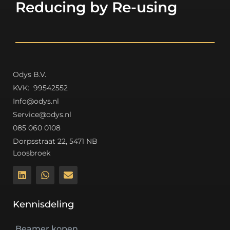
Reducing by Re-using
Odys B.V.
K
VK: 99542552
Info@odys.nl
Service@odys.nl
085 060 0108
Dorpsstraat 22, 5471 NB
Loosbroek
Kennisdeling
Beamer kopen