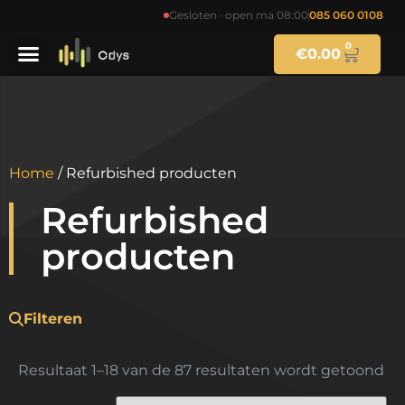
Gesloten · open ma 08:00
085 060 0108
0
€
0.00
Home
/ Refurbished producten
Refurbished
producten
Filteren
Resultaat 1–18 van de 87 resultaten wordt getoond