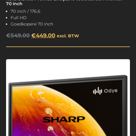
70 inch
70 inch / 176,6
Full HD
Goedkopere 70 inch
€
549.00
€
449.00
excl. BTW