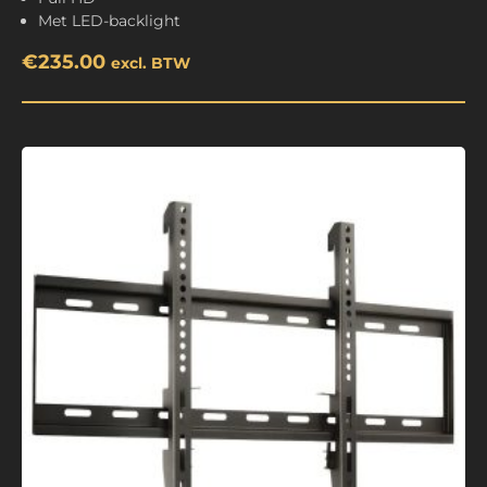
Met LED-backlight
€
235.00
excl. BTW