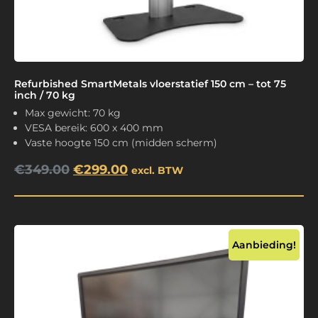
Refurbished SmartMetals vloerstatief 150 cm – tot 75
inch / 70 kg
Max gewicht: 70 kg
VESA bereik: 600 x 400 mm
Vaste hoogte 150 cm (midden scherm)
€
349.00
€
299.00
excl. BTW
Aanbieding!