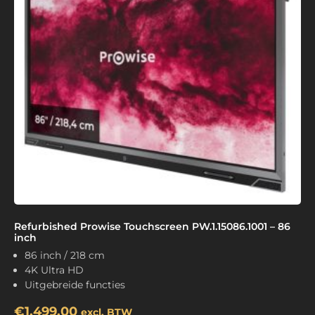
Refurbished Prowise Touchscreen PW.1.15086.1001 – 86
inch
86 inch / 218 cm
4K Ultra HD
Uitgebreide functies
€
1,499.00
excl. BTW