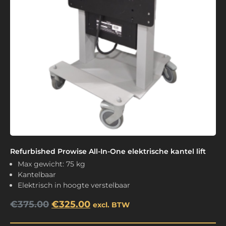
Refurbished Prowise All-In-One elektrische kantel lift
Max gewicht: 75 kg
Kantelbaar
Elektrisch in hoogte verstelbaar
€
375.00
€
325.00
excl. BTW