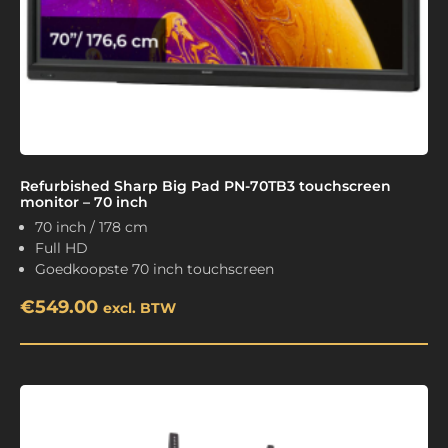
Refurbished Sharp Big Pad PN-70TB3 touchscreen
monitor – 70 inch
70 inch / 178 cm
Full HD
Goedkoopste 70 inch touchscreen
€
549.00
excl. BTW