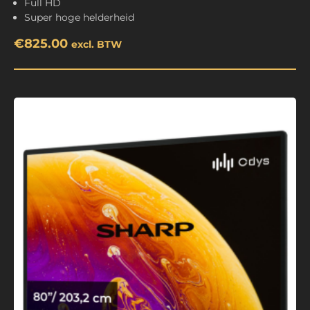
Full HD
Super hoge helderheid
€
825.00
excl. BTW