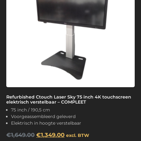
Refurbished Ctouch Laser Sky 75 inch 4K touchscreen
elektrisch verstelbaar – COMPLEET
75 inch / 190,5 cm
Voorgeassembleerd geleverd
Elektrisch in hoogte verstelbaar
€
1,649.00
€
1,349.00
excl. BTW