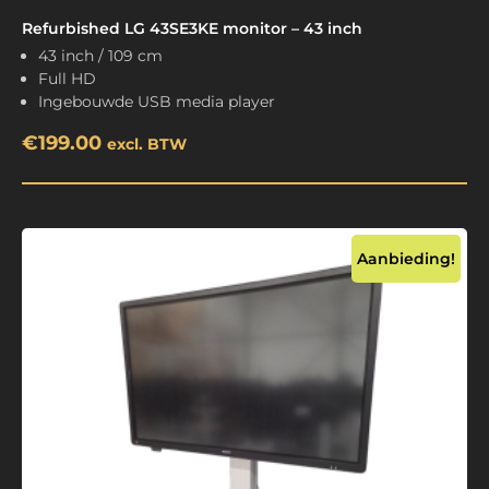
Refurbished LG 43SE3KE monitor – 43 inch
43 inch / 109 cm
Full HD
Ingebouwde USB media player
€
199.00
excl. BTW
Aanbieding!