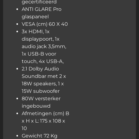
gecertificeerd
ANTI GLARE Pro
glaspaneel
VESA (cm) 60 X 40
3x HDMI, 1x
displaypoort, 1x
audio jack 3,5mm,
1x USB-B voor
touch, 4x USB-A,
2.1 Dolby Audio
Soundbar met 2 x
18W speakers, 1 x
15W subwoofer
80W versterker
ingebouwd
Afmetingen (cm) B
x H x L: 175 x 108 x
10
Gewicht 72 Kg