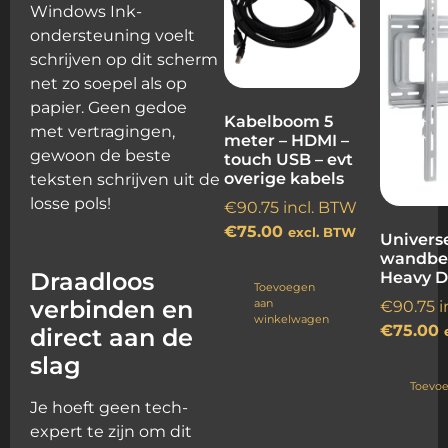
Windows Ink-
ondersteuning voelt
schrijven op dit scherm
net zo soepel als op
papier. Geen gedoe
Kabelboom 5
met vertragingen,
meter – HDMI –
gewoon de beste
touch USB – evt
overige kabels
teksten schrijven uit de
losse pols!
€
90.75
incl. BTW
€
75.00
excl. BTW
Univers
wandbe
Draadloos
Heavy D
Toevoegen
verbinden en
aan
€
90.75
i
winkelwagen
€
75.00
direct aan de
slag
Toevo
Je hoeft geen tech-
expert te zijn om dit