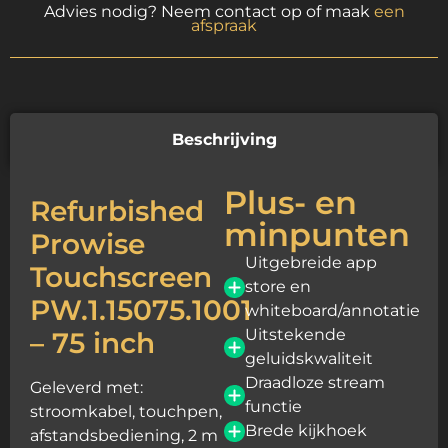
Advies nodig? Neem contact op of maak
een
afspraak
Beschrijving
Plus- en
Refurbished
minpunten
Prowise
Uitgebreide app
Touchscreen
store en
PW.1.15075.1001
whiteboard/annotatie
Uitstekende
– 75 inch
geluidskwaliteit
Draadloze stream
Geleverd met:
functie
stroomkabel, touchpen,
Brede kijkhoek
afstandsbediening, 2 m