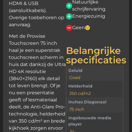
Natuurlijke
HDMI & USB
schrijfervaring
(aansluitkabels).
Energiezuinig
Overige toebehoren op
aanvraag.
Geen
Met de Prowise
Touchscreen 75 inch
Belangrijke
haal je een superstrak
specificaties
touchscreen scherm in
huis dat dankzij de Ultra
Geluid
HD 4K resolutie
Goed
(3840×2160) elk detail
tot leven brengt. Of je
Helderheid
nu een presentatie
350 cd/m2
geeft of lesmateriaal
Inches Diagonaal
deelt, de Anti-Glare Pro-
75 inch
technologie, helderheid
Ingebouwde media
van 350 cd/m² en brede
player
kijkhoek zorgen ervoor
Ja