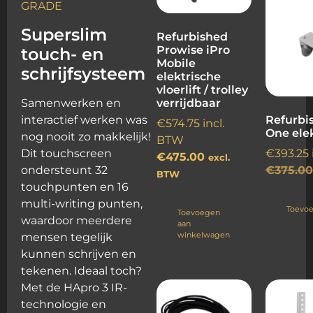
GRADE
Superslim
Refurbished
Prowise iPro
touch- en
Mobile
schrijfsysteem
elektrische
vloerlift / trolley
Samenwerken en
verrijdbaar
interactief werken was
Refurbis
€
574.75
incl.
One elek
nog nooit zo makkelijk!
BTW
Dit touchscreen
€
393.25
€
475.00
excl.
ondersteunt 32
€
375.00
BTW
touchpunten en 16
multi-writing punten,
Toevo
Toevoegen
waardoor meerdere
aan
winkelwagen
mensen tegelijk
kunnen schrijven en
tekenen. Ideaal toch?
Met de HApro 3 IR-
technologie en