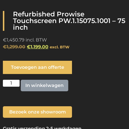
Refurbished Prowise
Touchscreen PW.1.15075.1001 – 75
inch
€
1,450.79
incl. BTW
€
1,299.00
€
1,199.00
excl. BTW
Toevoegen aan offerte
In winkelwagen
Bezoek onze showroom
Gratis verzending 2-5 werkdagen