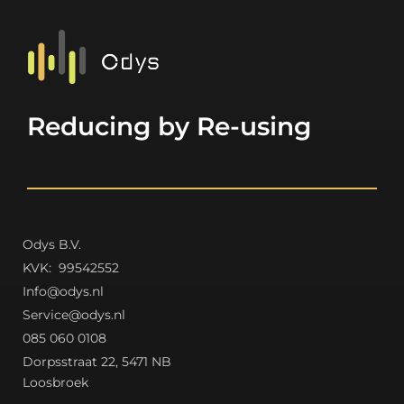
Reducing by Re-using
Odys B.V.
K
VK: 99542552
Info@odys.nl
Service@odys.nl
085 060 0108
Dorpsstraat 22, 5471 NB
Loosbroek