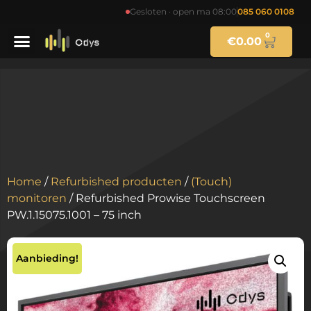
Gesloten · open ma 08:00
085 060 0108
0
€
0.00
Home
/
Refurbished producten
/
(Touch)
monitoren
/ Refurbished Prowise Touchscreen
PW.1.15075.1001 – 75 inch
Aanbieding!