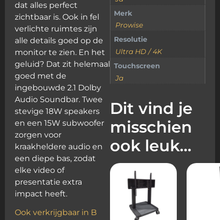
dat alles perfect
Merk
zichtbaar is. Ook in fel
Prowise
verlichte ruimtes zijn
Resolutie
alle details goed op de
Ultra HD / 4K
monitor te zien. En het
geluid? Dat zit helemaal
Touchscreen
goed met de
Ja
ingebouwde 2.1 Dolby
Audio Soundbar. Twee
Dit vind je
stevige 18W speakers
misschien
en een 15W subwoofer
zorgen voor
ook leuk…
kraakheldere audio en
een diepe bas, zodat
elke video of
presentatie extra
impact heeft.
Ook verkrijgbaar in B