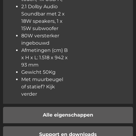
2.1 Dolby Audio
Soundbar met 2 x
18W speakers, 1 x
15W subwoofer
80W versterker
ingebouwd
Afmetingen (cm) B
x H x L: 1.518 x 942 x
93 mm
Gewicht 50Kg
Met muurbeugel
of statief? Kijk
verder
Alle eigenschappen
Support en downloads