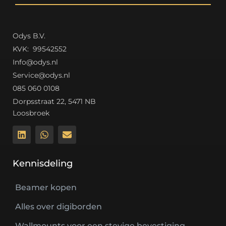
Odys B.V.
K
VK: 99542552
Info@odys.nl
Service@odys.nl
085 060 0108
Dorpsstraat 22, 5471 NB
Loosbroek
Kennisdeling
Beamer kopen
Alles over digiborden
Wallmounts voor een stevige bevestiging