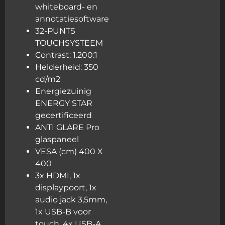
whiteboard- en
annotatiesoftware
32-PUNTS
TOUCHSYSTEEM
Contrast: 1.200:1
Helderheid: 350
cd/m2
Energiezuinig
ENERGY STAR
gecertificeerd
ANTI GLARE Pro
glaspaneel
VESA (cm) 400 X
400
3x HDMI, 1x
displaypoort, 1x
audio jack 3,5mm,
1x USB-B voor
touch, 4x USB-A,