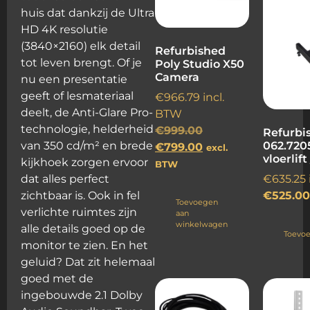
huis dat dankzij de Ultra
HD 4K resolutie
(3840×2160) elk detail
Refurbished
tot leven brengt. Of je
Poly Studio X50
Camera
nu een presentatie
geeft of lesmateriaal
€
966.79
incl.
deelt, de Anti-Glare Pro-
BTW
technologie, helderheid
€
999.00
Refurbi
062.720
van 350 cd/m² en brede
€
799.00
excl.
vloerlift
kijkhoek zorgen ervoor
BTW
€
635.25
dat alles perfect
€
525.00
zichtbaar is. Ook in fel
Toevoegen
verlichte ruimtes zijn
aan
winkelwagen
alle details goed op de
Toevo
monitor te zien. En het
geluid? Dat zit helemaal
goed met de
ingebouwde 2.1 Dolby