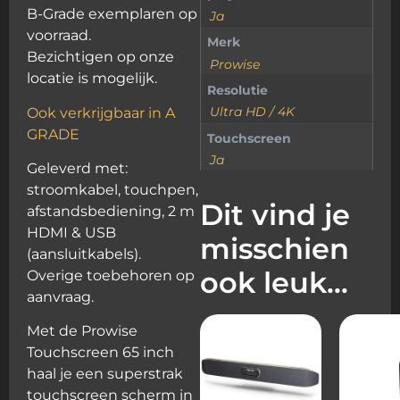
B-Grade exemplaren op
Ja
voorraad.
Merk
Bezichtigen op onze
Prowise
locatie is mogelijk.
Resolutie
Ultra HD / 4K
Ook verkrijgbaar in A
GRADE
Touchscreen
Ja
Geleverd met:
stroomkabel, touchpen,
Dit vind je
afstandsbediening, 2 m
HDMI & USB
misschien
(aansluitkabels).
ook leuk…
Overige toebehoren op
aanvraag.
Met de Prowise
Touchscreen 65 inch
haal je een superstrak
touchscreen scherm in