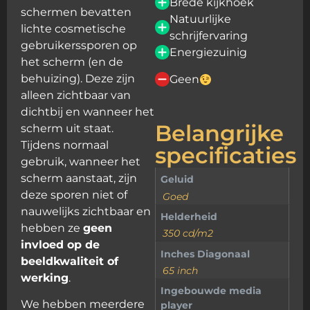
Brede kijkhoek
schermen bevatten
Natuurlijke
lichte cosmetische
schrijfervaring
gebruikerssporen op
Energiezuinig
het scherm (en de
behuizing). Deze zijn
Geen
alleen zichtbaar van
dichtbij en wanneer het
Belangrijke
scherm uit staat.
Tijdens normaal
specificaties
gebruik, wanneer het
scherm aanstaat, zijn
Geluid
deze sporen niet of
Goed
nauwelijks zichtbaar en
Helderheid
hebben ze
geen
350 cd/m2
invloed op de
Inches Diagonaal
beeldkwaliteit of
65 inch
werking
.
Ingebouwde media
We hebben meerdere
player