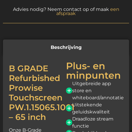
Advies nodig? Neem contact op of maak
een
afspraak
Beschrijving
Plus- en
B GRADE
minpunten
Refurbished
Uitgebreide app
Prowise
store en
Touchscreen
whiteboard/annotatie
Uitstekende
PW.1.15065.1001
geluidskwaliteit
– 65 inch
Draadloze stream
functie
Onze B-Grade