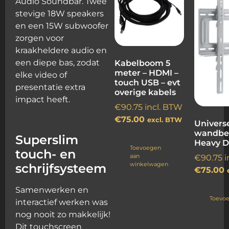
Audio Soundbar. Twee
stevige 18W speakers
en een 15W subwoofer
zorgen voor
kraakheldere audio en
een diepe bas, zodat
Kabelboom 5
meter – HDMI –
elke video of
touch USB – evt
presentatie extra
overige kabels
impact heeft.
€
90.75
incl. BTW
€
75.00
excl. BTW
Univers
wandbe
Superslim
Heavy D
Toevoegen
touch- en
aan
€
90.75
i
winkelwagen
schrijfsysteem
€
75.00
Samenwerken en
Toevo
interactief werken was
nog nooit zo makkelijk!
Dit touchscreen