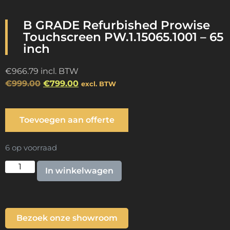
B GRADE Refurbished Prowise
Touchscreen PW.1.15065.1001 – 65
inch
€
966.79
incl. BTW
€
999.00
€
799.00
excl. BTW
Toevoegen aan offerte
6 op voorraad
In winkelwagen
Bezoek onze showroom