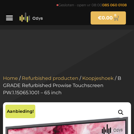
Gesloten · open vr 08:00
085 060 0108
0
€
0.00
Home
/
Refurbished producten
/
Koopjeshoek
/ B
GRADE Refurbished Prowise Touchscreen
PW.1.15065.1001 – 65 inch
Aanbieding!