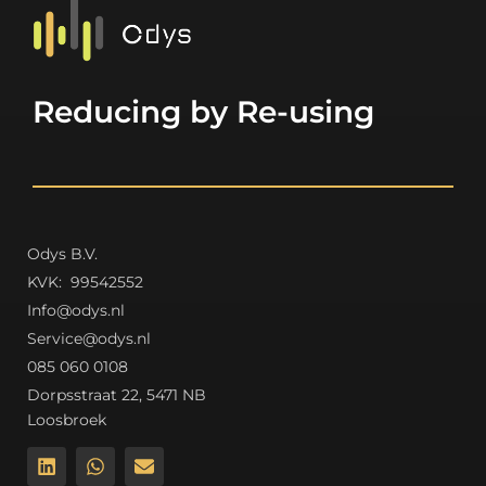
Reducing by Re-using
Odys B.V.
K
VK: 99542552
Info@odys.nl
Service@odys.nl
085 060 0108
Dorpsstraat 22, 5471 NB
Loosbroek