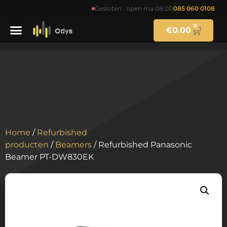
Gesloten · open ma 08:00
085 060 0108
0
€
0.00
Home
/
Refurbished
producten
/
Beamers
/ Refurbished Panasonic
Beamer PT-DW830EK