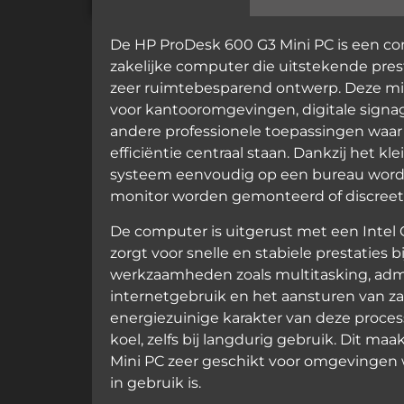
De HP ProDesk 600 G3 Mini PC is een c
zakelijke computer die uitstekende pre
zeer ruimtebesparend ontwerp. Deze min
voor kantooromgevingen, digitale signa
andere professionele toepassingen waa
efficiëntie centraal staan. Dankzij het kl
systeem eenvoudig op een bureau worde
monitor worden gemonteerd of discree
De computer is uitgerust met een Intel C
zorgt voor snelle en stabiele prestaties bi
werkzaamheden zoals multitasking, admi
internetgebruik en het aansturen van zak
energiezuinige karakter van deze processo
koel, zelfs bij langdurig gebruik. Dit m
Mini PC zeer geschikt voor omgevingen
in gebruik is.