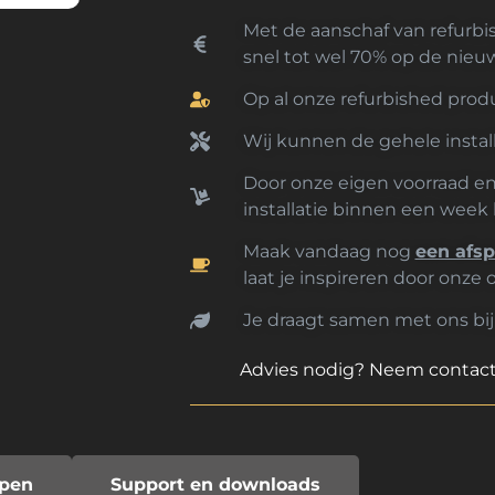
Met de aanschaf van refurbi
snel tot wel 70% op de nieuw
Op al onze refurbished prod
Wij kunnen de gehele instal
Door onze eigen voorraad en s
installatie binnen een week 
Maak vandaag nog
een afs
laat je inspireren door onze 
Je draagt samen met ons bij
Advies nodig? Neem contac
ppen
Support en downloads