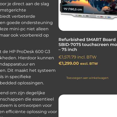
oor je direct aan de slag
omstgerichte
biedt verbeterde
ce en goede ondersteuning
deze mini-pc niet alleen
maar ook voorbereid op
Refurbished SMART Board
SBID-7075 touchscreen mo
– 75 inch
t de HP ProDesk 600 G3
€
1,571.79
incl. BTW
ijkheden. Hierdoor kunnen
€
1,299.00
ndapparatuur en
excl. BTW
en. Dit maakt het systeem
ls in specifieke
Toevoegen aan winkelwagen
embedded oplossingen.
end om zijn degelijke
enschappen die essentieel
ysteem is ontworpen voor
en efficiënte oplossing voor