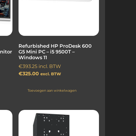
Refurbished HP ProDesk 600
nitor
G5 Mini PC – i5 9500T –
Windows 11
€
393.25
incl. BTW
€
325.00
excl. BTW
Toevoegen aan winkelwagen