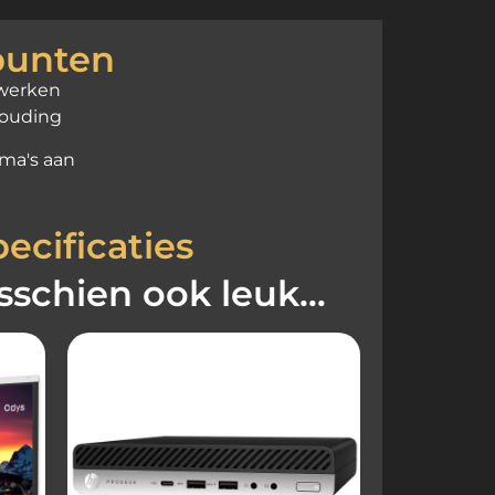
punten
rwerken
houding
ma's aan
ecificaties
isschien ook leuk…