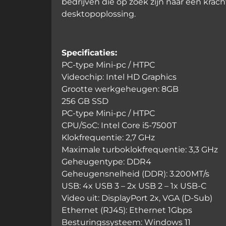
bedrijven die op zoek zijn naar een kra
desktopoplossing.
Specificaties:
PC-type Mini-pc / HTPC
Videochip: Intel HD Graphics
Grootte werkgeheugen: 8GB
256 GB SSD
PC-type Mini-pc / HTPC
CPU/SoC: Intel Core i5-7500T
Klokfrequentie: 2,7 GHz
Maximale turboklokfrequentie: 3,3 GHz
Geheugentype: DDR4
Geheugensnelheid (DDR): 3.200MT/s
USB: 4x USB 3 – 2x USB 2 – 1x USB-C
Video uit: DisplayPort 2x, VGA (D-Sub)
Ethernet (RJ45): Ethernet 1Gbps
Besturingssysteem: Windows 11