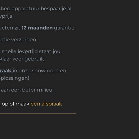
shed apparatuur bespaar je al
prijs
ucten zit
12 maanden
garantie
latie verzorgen
nelle levertijd staat jou
klaar voor gebruik
praak
in onze showroom en
oplossingen!
 aan een beter milieu
t op of maak
een afspraak