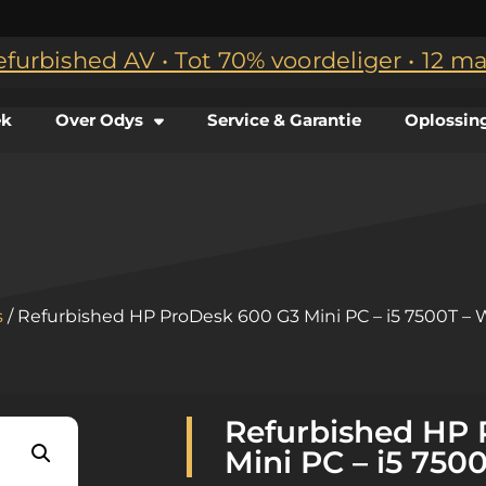
efurbished AV • Tot 70% voordeliger • 12 
ek
Over Odys
Service & Garantie
Oplossin
s
/ Refurbished HP ProDesk 600 G3 Mini PC – i5 7500T – 
Refurbished HP 
Mini PC – i5 750