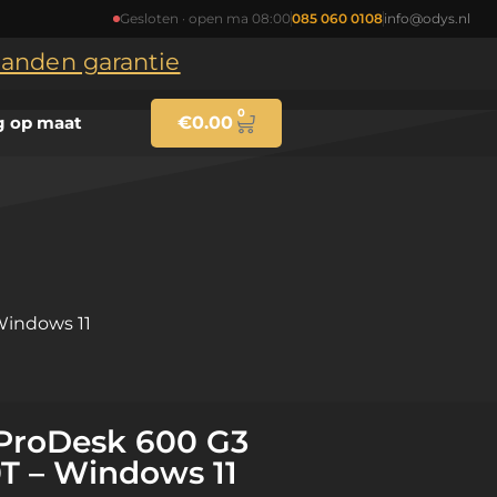
Gesloten · open ma 08:00
085 060 0108
info@odys.nl
maanden garantie
0
g op maat
€
0.00
Windows 11
ProDesk 600 G3
0T – Windows 11