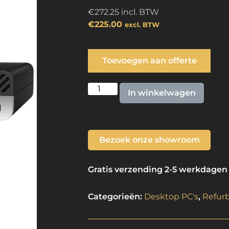
€
272.25
incl. BTW
€
225.00
excl. BTW
Toevoegen aan offerte
In winkelwagen
Bezoek onze showroom
Gratis verzending 2-5 werkdagen
Categorieën:
Desktop PC's
,
Refur