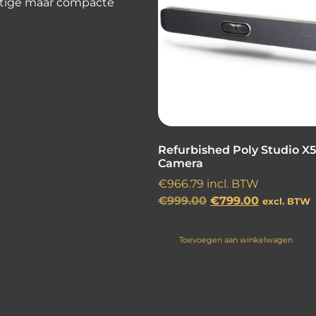
chtige maar compacte
Refurbished Poly Studio X
Camera
€
966.79
incl. BTW
€
999.00
€
799.00
excl. BTW
Toevoegen aan winkelwagen