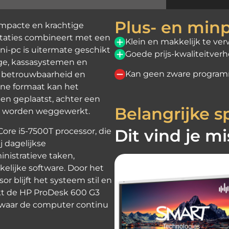
Plus- en min
ompacte en krachtige
staties combineert met een
Klein en makkelijk te ve
i-pc is uitermate geschikt
Goede prijs-kwaliteitver
ge, kassasystemen en
Kan geen zware program
r betrouwbaarheid en
eine formaat kan het
n geplaatst, achter een
Belangrijke sp
t worden weggewerkt.
Dit vind je m
ore i5-7500T processor, die
j dagelijkse
nistratieve taken,
elijke software. Door het
r blijft het systeem stil en
aakt de HP ProDesk 600 G3
 waar de computer continu