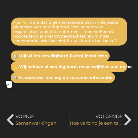
Hoi!
Ik zie dat u geïnteresseerd bent in de juiste
plaatsing van een digibord. Veel scholen en
organisaties worstelen hiermee — een verkeerde
hoogte leidt al snel tot nekklachten en minder
concentratie. Wat beschrijft uw situatie het beste?
Wij willen een digibord (laten) installeren
Wij hebben al een digibord, maar twijfelen aan de hoog
Ik oriënteer me nog en verzamel informatie
VORIGE
VOLGENDE
Samenwerkingen
Hoe verbind je een tablet met een digibord?