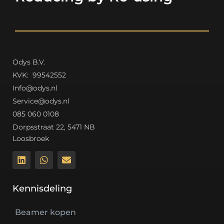
Odys B.V.
K
VK: 99542552
Info@odys.nl
Service@odys.nl
085 060 0108
Dorpsstraat 22, 5471 NB
Loosbroek
Kennisdeling
Beamer kopen