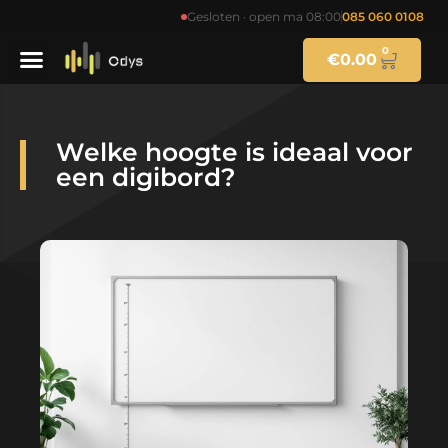
Gesloten · open ma 08:00
085 060 0108
0
€
0.00
Welke hoogte is ideaal voor
een digibord?