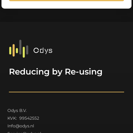
Reducing by Re-using
Odys B.V.
K
VK: 99542552
Info@odys.nl