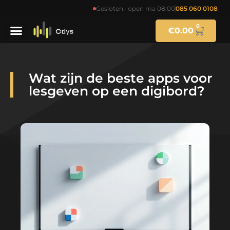
Gesloten · open ma 08:00
085 060 0108
0
€
0.00
Wat zijn de beste apps voor
lesgeven op een digibord?