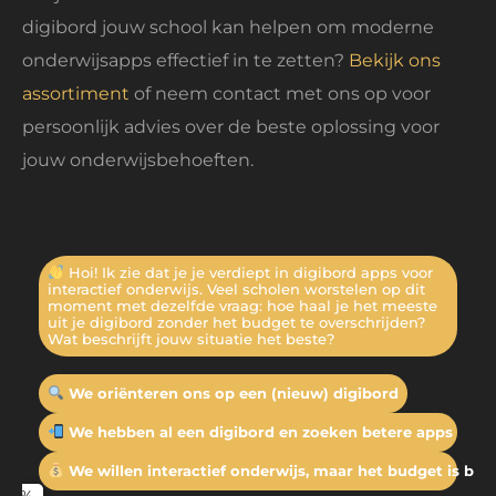
digibord jouw school kan helpen om moderne
onderwijsapps effectief in te zetten?
Bekijk ons
assortiment
of neem contact met ons op voor
persoonlijk advies over de beste oplossing voor
jouw onderwijsbehoeften.
Hoi! Ik zie dat je je verdiept in digibord apps voor
interactief onderwijs. Veel scholen worstelen op dit
moment met dezelfde vraag: hoe haal je het meeste
uit je digibord zonder het budget te overschrijden?
Wat beschrijft jouw situatie het beste?
We oriënteren ons op een (nieuw) digibord
We hebben al een digibord en zoeken betere apps
We willen interactief onderwijs, maar het budget is bep