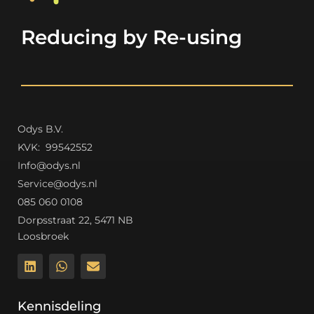
Reducing by Re-using
Odys B.V.
K
VK: 99542552
Info@odys.nl
Service@odys.nl
085 060 0108
Dorpsstraat 22, 5471 NB
Loosbroek
Kennisdeling