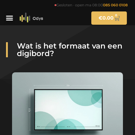
Gesloten · open ma 08:00
085 060 0108
0
€
0.00
Wat is het formaat van een
digibord?