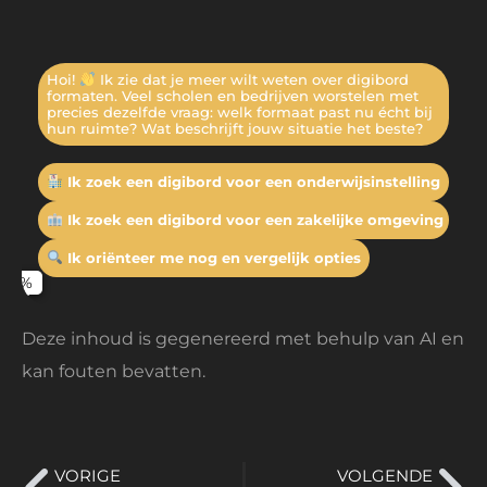
Hoi!
Ik zie dat je meer wilt weten over digibord
formaten. Veel scholen en bedrijven worstelen met
precies dezelfde vraag: welk formaat past nu écht bij
hun ruimte? Wat beschrijft jouw situatie het beste?
Ik zoek een digibord voor een onderwijsinstelling
Ik zoek een digibord voor een zakelijke omgeving
Ik oriënteer me nog en vergelijk opties
Deze inhoud is gegenereerd met behulp van AI en
kan fouten bevatten.
VORIGE
VOLGENDE