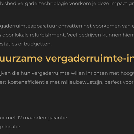
urbished vergadertechnologie voorkom je deze impact gro
gaderruimteapparatuur omvatten het voorkomen van ele
s door lokale refurbishment. Veel bedrijven kunnen hie
staties of budgetten.
uurzame vergaderruimte-in
ijven die hun vergaderruimte willen inrichten met hoo
rt kostenefficiëntie met milieubewustzijn, perfect voor
uur met 12 maanden garantie
p locatie