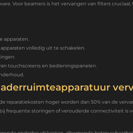
re. Voor beamers is het vervangen van filters cruciaal,
e apparaten.
pparaten volledig uit te schakelen.
ingen.
k van touchscreens en bedieningspanelen.
 onderhoud.
gaderruimteapparatuur ver
e reparatiekosten hoger worden dan 50% van de verva
bij frequente storingen of verouderde connectiviteit i
 stijgende onderhoudskosten, afnemende betrouwbaarheid