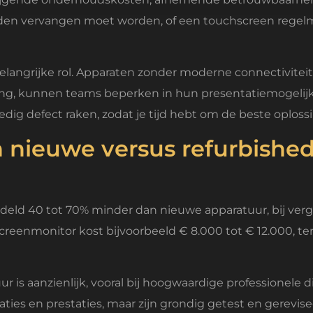
vervangen moet worden, of een touchscreen regelmatig 
langrijke rol. Apparaten zonder moderne connectiviteit,
ng, kunnen teams beperken in hun presentatiemogelijk
dig defect raken, zodat je tijd hebt om de beste oplossi
n nieuwe versus refurbishe
ld 40 tot 70% minder dan nieuwe apparatuur, bij vergel
eenmonitor kost bijvoorbeeld € 8.000 tot € 12.000, terw
 is aanzienlijk, vooral bij hoogwaardige professionele 
es en prestaties, maar zijn grondig getest en gereviseer