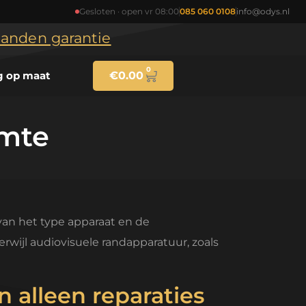
Gesloten · open vr 08:00
085 060 0108
info@odys.nl
maanden garantie
0
g op maat
€
0.00
imte
van het type apparaat en de
erwijl audiovisuele randapparatuur, zoals
 alleen reparaties