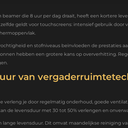
Een beamer die 8 uur per dag draait, heeft een kortere l
elfde geldt voor touchscreens: intensief gebruik door v
chermoppervlak.
chtigheid en stofniveaus beïnvloeden de prestaties aanz
onnen hebben een grotere kans op oververhitting. Regel
gen.
duur van vergaderruimtetec
 verleng je door regelmatig onderhoud, goede ventilati
an de levensduur met 30 tot 50% verlengen en onverw
 lange levensduur. Dit omvat maandelijkse reiniging v