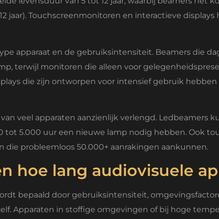
e levensduur van 5 tot 12 jaar, waarbij beamers het kor
t 12 jaar). Touchscreenmonitoren en interactieve displa
type apparaat en de gebruiksintensiteit. Beamers die da
amp, terwijl monitoren die alleen voor gelegenheidspres
splays die zijn ontworpen voor intensief gebruik hebbe
van veel apparaten aanzienlijk verlengd. Ledbeamers k
000 tot 5.000 uur een nieuwe lamp nodig hebben. Ook to
n die probleemloos 50.000+ aanrakingen aankunnen.
en hoe lang audiovisuele a
rdt bepaald door gebruiksintensiteit, omgevingsfactor
elf. Apparaten in stoffige omgevingen of bij hoge temper