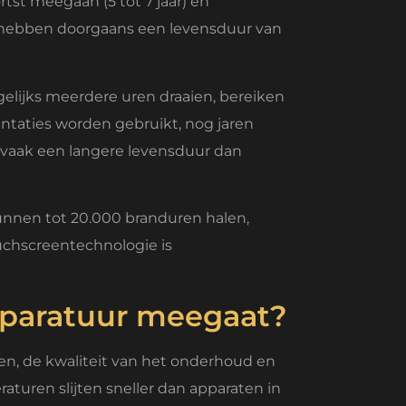
tst meegaan (5 tot 7 jaar) en
ys hebben doorgaans een levensduur van
gelijks meerdere uren draaien, bereiken
entaties worden gebruikt, nog jaren
n vaak een langere levensduur dan
unnen tot 20.000 branduren halen,
uchscreentechnologie is
pparatuur meegaat?
en, de kwaliteit van het onderhoud en
aturen slijten sneller dan apparaten in