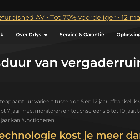
efurbished AV • Tot 70% voordeliger • 12 
ek
Over Odys
Service & Garantie
Oplossin
sduur van vergaderru
pparatuur varieert tussen de 5 en 12 jaar, afhankelijk 
t 7 jaar mee, monitoren en touchscreens 8 tot 10 jaar, t
 jaar kan functioneren.
chnologie kost je meer dan