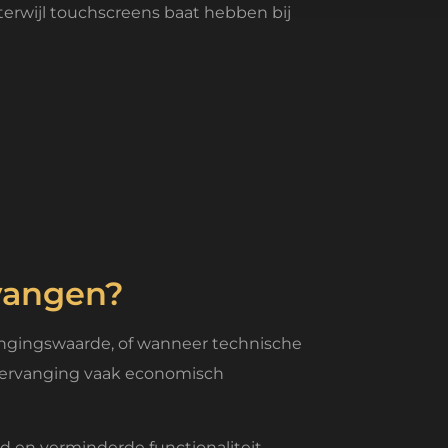
 terwijl touchscreens baat hebben bij
vangen?
ngingswaarde, of wanneer technische
s vervanging vaak economisch
 en verminderde functionaliteit.