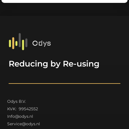
Reducing by Re-using
Odys B.V.
K
VK: 99542552
Info@odys.nl
Service@odys.nl