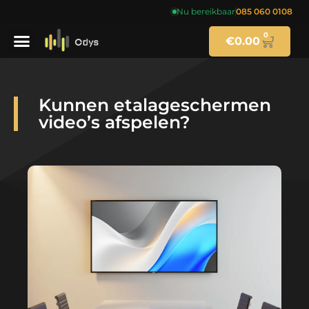
Nu bereikbaar
085 060 0108
0
€
0.00
Kunnen etalageschermen
video’s afspelen?