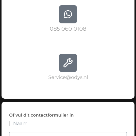
085 060 0108
Service@odys.nl
Of vul dit contactformulier in
Naam