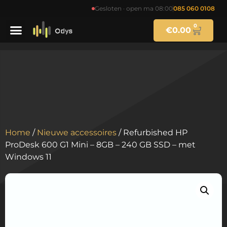
Gesloten · open ma 08:00
085 060 0108
0
€
0.00
Home
/
Nieuwe accessoires
/ Refurbished HP
ProDesk 600 G1 Mini – 8GB – 240 GB SSD – met
Windows 11