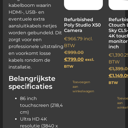
kabelboom waarin
HDMI-, USB- en
eventuele extra
Refurbished
Refurbi
Poly Studio X50
Ctouch 
aansluitkabels netjes
Camera
Sky CL
worden gebundeld. Dit
4K touc
€
966.79
incl.
zorgt voor een
monitor
BTW
professionele uitstraling
inch
€
999.00
en voorkomt losse
€
1,390.2
€
799.00
kabels rondom de
excl.
BTW
installatie.
BTW
€
1,399.
€
1,149.0
Belangrijkste
Toevoegen
BTW
specificaties
aan
winkelwagen
86 inch
Toevo
aan
touchscreen (218,4
winke
cm)
Ultra HD 4K
resolutie (3840 x