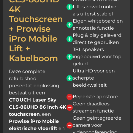
Lift is zowel mobiel
4K
als uiterst stabiel
Touchscreen
Eigen whiteboard en
+ Prowise
annotatie functie
Plug & play geleverd;
iPro Mobile
direct te gebruiken
Lift +
JBL speakers
Kabelboom
ingebouwd voor top
geluid
Ultra HD voor een
Deze complete
scherpte
refurbished
beeldkwaliteit
presentatieoplossing
bestaat uit een
Beperkte appstore
CTOUCH Laser Sky
Geen draadloos
CLS-86UHD 86 inch 4K
streamen functie
touchscreen
, een
Geen geïntegreerde
Prowise iPro Mobile
camera voor
elektrische vloerlift
en
videoconferencing