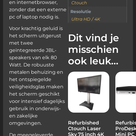
en internetbrowser,
Ctouch
zonder dat een externe
Resolutie
pc of laptop nodig is.
Ultra HD / 4K
Voor krachtig geluid is
Dit vind je
het scherm uitgerust
met twee
misschien
geïntegreerde JBL-
speakers van elk 80
ook leuk…
Watt. De robuuste
metalen behuizing en
het ontspiegelde
veiligheidsglas maken
het scherm geschikt
voor intensief dagelijks
gebruik in onderwijs-
en zakelijke
Refurbished
Refurbi
omgevingen.
Ctouch Laser
ProDesk
Sky 75 inch 4K
Mini PC 
De meegeleverde