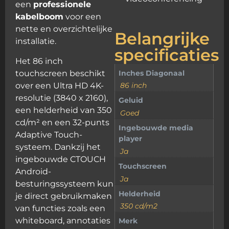
een
professionele
kabelboom
voor een
nette en overzichtelijke
Belangrijke
installatie.
specificaties
Het 86 inch
Inches Diagonaal
touchscreen beschikt
over een Ultra HD 4K-
86 inch
resolutie (3840 x 2160),
Geluid
een helderheid van 350
Goed
cd/m² en een 32-punts
Ingebouwde media
Adaptive Touch-
player
systeem. Dankzij het
Ja
ingebouwde CTOUCH
Touchscreen
Android-
Ja
besturingssysteem kun
Helderheid
je direct gebruikmaken
350 cd/m2
van functies zoals een
whiteboard, annotaties
Merk