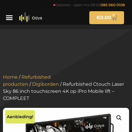
Gesloten · open ma 08:00
085 060 0108
0
€
0.00
Home
/
Refurbished
producten
/
Digiborden
/ Refurbished Ctouch Laser
Sky 86 inch touchscreen 4K op iPro Mobile lift –
COMPLEET
Aanbieding!