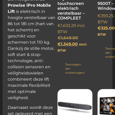
touchscreen
9500T –
Prowise iPro Mobile
elektrisch
Windows
Lift
is elektrisch in
verstelbaar –
€
393.25
hoogte verstelbaar van
COMPLEET
BTW
86 tot 181 cm (hart van
€
1,632.29
incl.
€
325.00
het scherm) en
BTW
BTW
geschikt voor
€
1,649.00
schermen tot 110 kg.
€
1,349.00
excl.
Dankzij de stille motor,
Toevo
BTW
aan
soft start & stop-
winke
technologie, anti-
Toevoegen
collision sensoren en
aan
veiligheidswielen
winkelwagen
combineert deze lift
maximale flexibiliteit
met optimale
veiligheid.
Daarnaast wordt deze
set geleverd met een