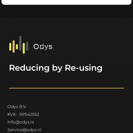
Reducing by Re-using
Odys B.V.
K
VK: 99542552
Info@odys.nl
Service@odys.nl