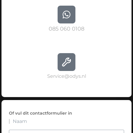
085 060 0108
Service@odys.nl
Of vul dit contactformulier in
Naam