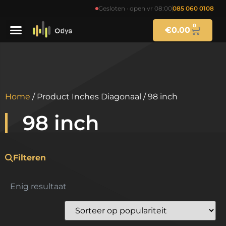
Gesloten · open vr 08:00
085 060 0108
0
€
0.00
Home
/ Product Inches Diagonaal / 98 inch
98 inch
Filteren
Enig resultaat