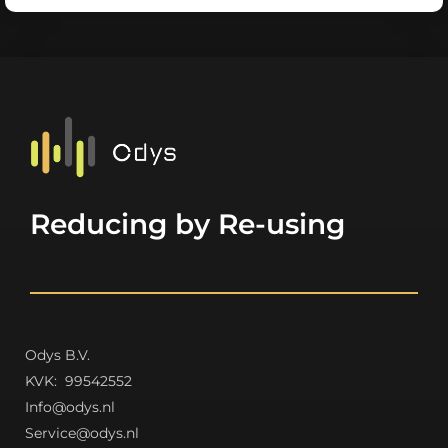
Reducing by Re-using
Odys B.V.
K
VK: 99542552
Info@odys.nl
Service@odys.nl