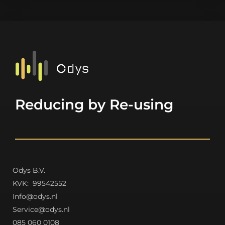
Reducing by Re-using
Odys B.V.
K
VK: 99542552
Info@odys.nl
Service@odys.nl
085 060 0108