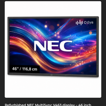
Refurbished NEC MultiSync V463 display – 46 inch