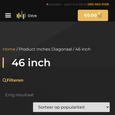
Gesloten · open ma 08:00
085 060 0108
0
€
0.00
Home
/ Product Inches Diagonaal / 46 inch
46 inch
Filteren
Enig resultaat