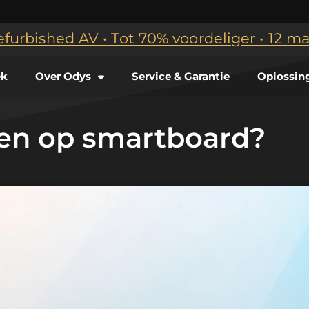
efurbished AV • Tot 70% voordeliger • 12 
ek
Over Odys
Service & Garantie
Oplossin
en op smartboard?