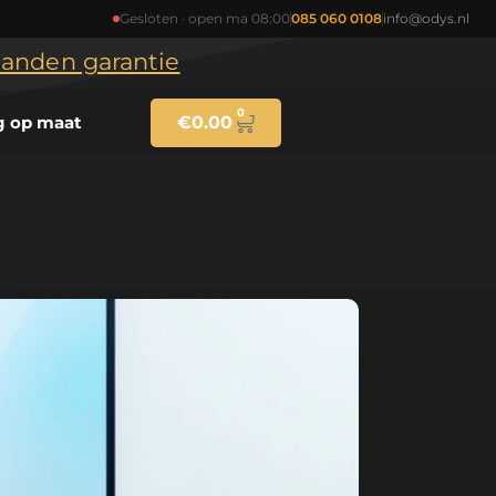
Gesloten · open ma 08:00
085 060 0108
info@odys.nl
maanden garantie
0
g op maat
€
0.00