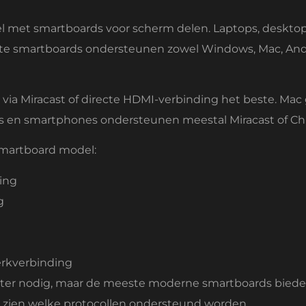
bel met smartboards voor scherm delen. Laptops, deskt
e smartboards ondersteunen zowel Windows, Mac, Andro
ia Miracast of directe HDMI-verbinding het beste. Mac 
s en smartphones ondersteunen meestal Miracast of Ch
smartboard model:
ing
g
erkverbinding
er nodig, maar de meeste moderne smartboards bieden 
te zien welke protocollen ondersteund worden.