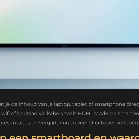
 je de inhoud van je laptop, tablet of smartphone dire
ia wifi of bedraad via kabels zoals HDMI. Moderne smart
esentaties en vergaderingen veel effectiever verlopen
op een smartboard en waaro