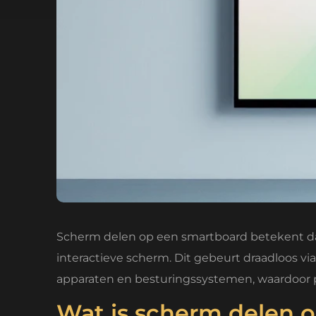
Scherm delen op een smartboard betekent dat
interactieve scherm. Dit gebeurt draadloos v
apparaten en besturingssystemen, waardoor pr
Wat is scherm delen 