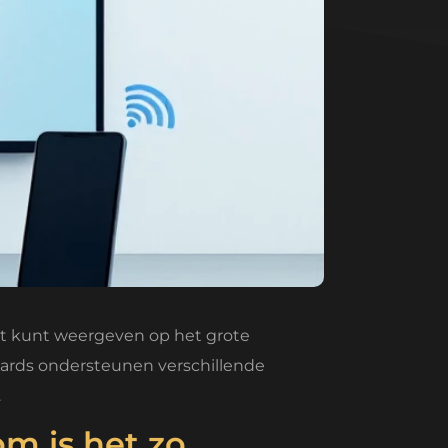
ct kunt weergeven op het grote
boards ondersteunen verschillende
.
m is het zo