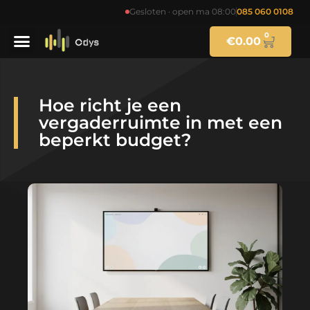
Gesloten · open ma 08:00
085 060 0108
0
€
0.00
Hoe richt je een
vergaderruimte in met een
beperkt budget?