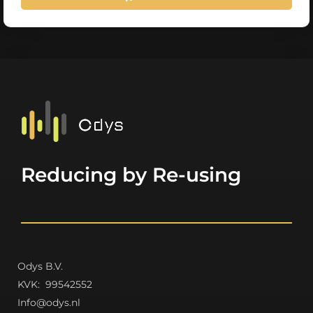
Reducing by Re-using
Odys B.V.
K
VK: 99542552
Info@odys.nl