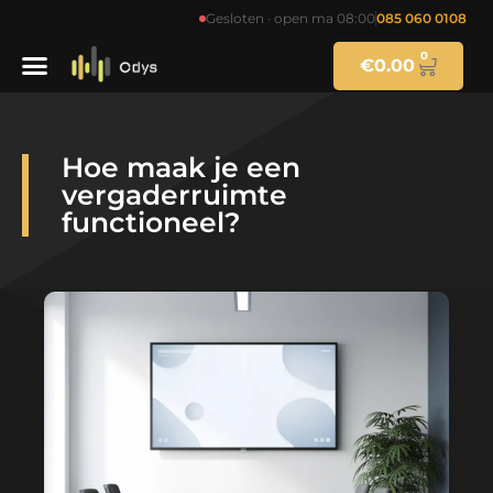
Gesloten · open ma 08:00
085 060 0108
0
€
0.00
Hoe maak je een
vergaderruimte
functioneel?