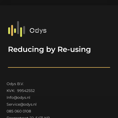
Reducing by Re-using
Odys B.V.
K
VK: 99542552
Info@odys.nl
Service@odys.nl
085 060 0108
Dorpsstraat 22, 5471 NB