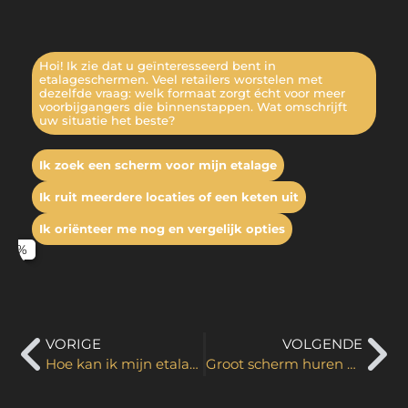
Hoi! Ik zie dat u geïnteresseerd bent in
etalageschermen. Veel retailers worstelen met
dezelfde vraag: welk formaat zorgt écht voor meer
voorbijgangers die binnenstappen. Wat omschrijft
uw situatie het beste?
Ik zoek een scherm voor mijn etalage
Ik ruit meerdere locaties of een keten uit
Ik oriënteer me nog en vergelijk opties
VORIGE
VOLGENDE
Hoe kan ik mijn etalage inrichten?
Groot scherm huren voor WK-wedstrijden