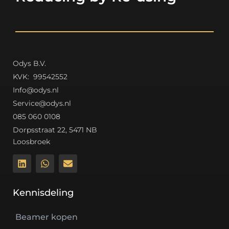
Odys B.V.
K
VK: 99542552
Info@odys.nl
Service@odys.nl
085 060 0108
Dorpsstraat 22, 5471 NB
Loosbroek
Kennisdeling
Beamer kopen