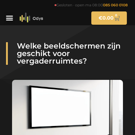
Gesloten · open ma 08:00
085 060 0108
0
€
0.00
Welke beeldschermen zijn
geschikt voor
vergaderruimtes?