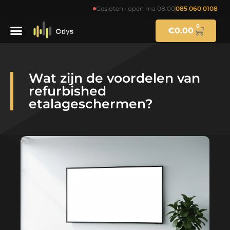
Gesloten · open ma 08:00
085 060 0108
0
€
0.00
Wat zijn de voordelen van
refurbished
etalageschermen?