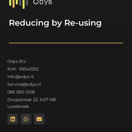
Reducing by Re-using
Odys B.V.
K
VK: 99542552
Info@odys.nl
Service@odys.nl
085 060 0108
Dorpsstraat 22, 5471 NB
Loosbroek