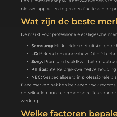
Een slimmere aanpak is het overwegen van re
nieuwe apparaten tegen een fractie van de pr
Wat zijn de beste me
De markt voor professionele etalagescherme
Samsung:
Marktleider met uitstekende h
LG:
Bekend om innovatieve OLED-technol
Sony:
Premium beeldkwaliteit en betrouw
Philips:
Sterke prijs-kwaliteitverhoudin
NEC:
Gespecialiseerd in professionele d
Deze merken hebben bewezen track records i
ontwikkelen hun schermen specifiek voor de
werking.
Welke factoren bepale