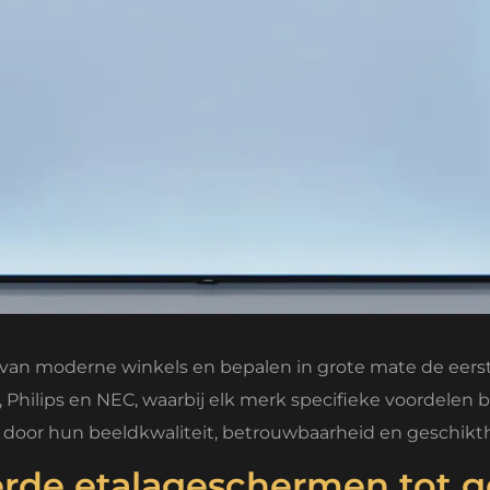
van moderne winkels en bepalen in grote mate de eers
Philips en NEC, waarbij elk merk specifieke voordelen b
door hun beeldkwaliteit, betrouwbaarheid en geschikt
rde etalageschermen tot g