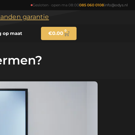
Gesloten · open ma 08:00
085 060 0108
info@odys.nl
maanden garantie
0
g op maat
€
0.00
hermen?