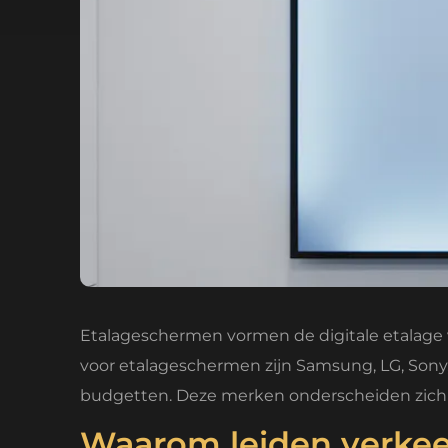
Etalageschermen vormen de digitale etalage 
voor etalageschermen zijn Samsung, LG, Sony, 
budgetten. Deze merken onderscheiden zich 
Waarom leiden verkee