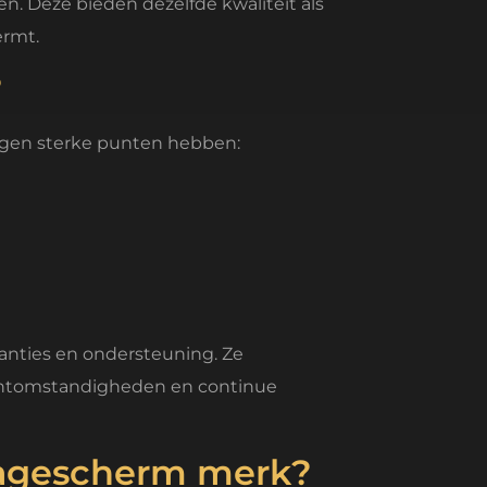
. Deze bieden dezelfde kwaliteit als
ermt.
?
igen sterke punten hebben:
l
nties en ondersteuning. Ze
ichtomstandigheden en continue
alagescherm merk?