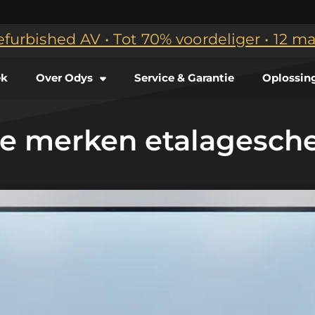
efurbished AV • Tot 70% voordeliger • 12 
ek
Over Odys
Service & Garantie
Oplossin
ste merken etalagesc