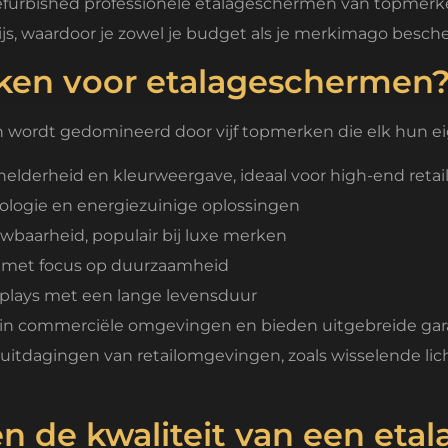
furbished professionele etalageschermen van topmerken
ijs, waardoor je zowel je budget als je merkimago besch
rken voor etalageschermen
n wordt gedomineerd door vijf topmerken die elk hun e
elderheid en kleurweergave, ideaal voor high-end retai
ogie en energiezuinige oplossingen
baarheid, populair bij luxe merken
g met focus op duurzaamheid
isplays met een lange levensduur
n commerciële omgevingen en bieden uitgebreide gara
 uitdagingen van retailomgevingen, zoals wisselende l
n de kwaliteit van een et