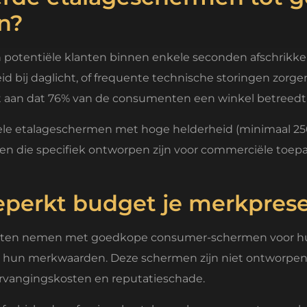
n?
 potentiële klanten binnen enkele seconden afschrikke
d bij daglicht, of frequente technische storingen zorge
nt aan dat 76% van de consumenten een winkel betreedt o
onele etalageschermen met hoge helderheid (minimaal 25
n die specifiek ontworpen zijn voor commerciële toepa
eperkt budget je merkprese
eten nemen met goedkope consumer-schermen voor hun 
t bij hun merkwaarden. Deze schermen zijn niet ontworp
vervangingskosten en reputatieschade.