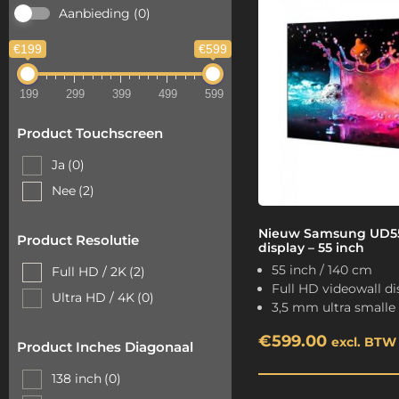
Aanbieding
(0)
€199
€599
199
299
399
499
599
Product Touchscreen
Ja
(0)
Nee
(2)
Nieuw Samsung UD55
Product Resolutie
display – 55 inch
55 inch / 140 cm
Full HD / 2K
(2)
Full HD videowall di
Ultra HD / 4K
(0)
3,5 mm ultra smalle
€
599.00
excl. BTW
Product Inches Diagonaal
138 inch
(0)