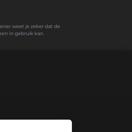
anier weet je zeker dat de
teen in gebruik kan.