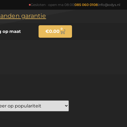
Gesloten · open ma 08:00
085 060 0108
info@odys.nl
maanden garantie
0
g op maat
€
0.00