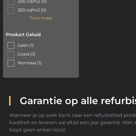
300 cd/m2
(0)
350 cd/m2
(0)
Toon meer
Product Geluid
Geen
(1)
Goed
(0)
Normaal
(1)
Garantie op alle refurb
Wanneer je op zoek bent naar een refurbished produc
kwaliteit en leveren we altijd een jaar garantie. Nie
loopt geen enkel risico!