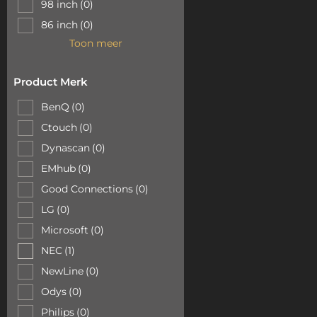
98 inch
(0)
86 inch
(0)
Toon meer
Product Merk
BenQ
(0)
Ctouch
(0)
Dynascan
(0)
EMhub
(0)
Good Connections
(0)
LG
(0)
Microsoft
(0)
NEC
(1)
NewLine
(0)
Odys
(0)
Philips
(0)