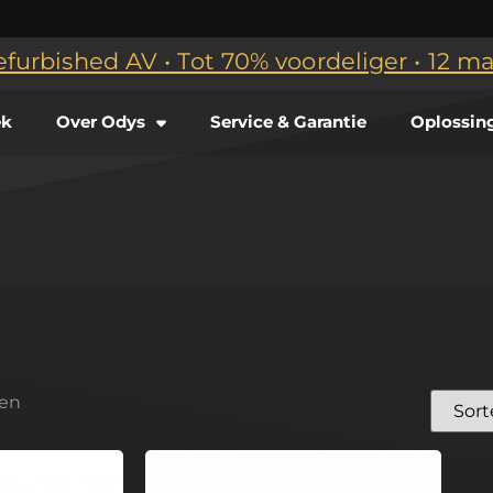
efurbished AV • Tot 70% voordeliger • 12 
ek
Over Odys
Service & Garantie
Oplossin
ten