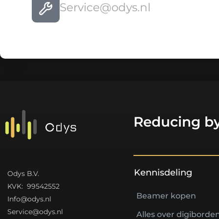
Service@odys.nl
Reducing by
Kennisdeling
Odys B.V.
K
VK: 99542552
Beamer kopen
Info@odys.nl
Service@odys.nl
Alles over digiborde