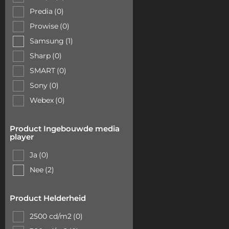
Predia
(0)
Prowise
(0)
Samsung
(1)
Sharp
(0)
SMART
(0)
Sony
(0)
Webex
(0)
Product Ingebouwde media
player
Ja
(0)
Nee
(2)
Product Helderheid
2500 cd/m2
(0)