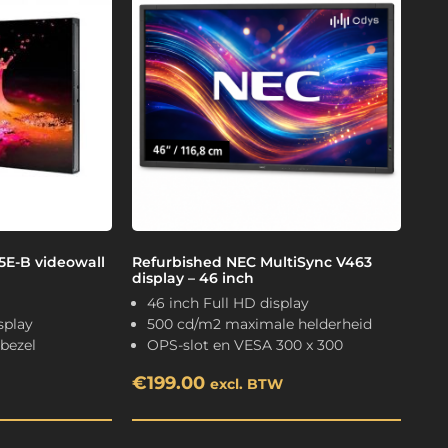
E-B videowall
Refurbished NEC MultiSync V463
display – 46 inch
46 inch Full HD display
splay
500 cd/m2 maximale helderheid
 bezel
OPS-slot en VESA 300 x 300
€
199.00
excl. BTW