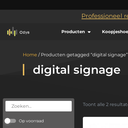
Professioneel r
Producten
Koopjesho
Home
/ Producten getagged “digital signage”
digital signage
Toont alle 2 resulta
Op voorraad