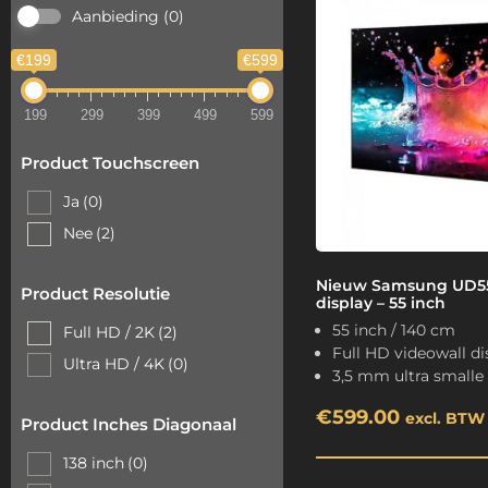
Aanbieding
(0)
€199
€599
199
299
399
499
599
Product Touchscreen
Ja
(0)
Nee
(2)
Nieuw Samsung UD55
Product Resolutie
display – 55 inch
55 inch / 140 cm
Full HD / 2K
(2)
Full HD videowall di
Ultra HD / 4K
(0)
3,5 mm ultra smalle
€
599.00
excl. BTW
Product Inches Diagonaal
138 inch
(0)