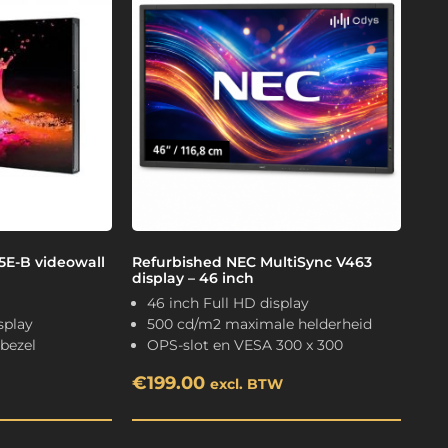
E-B videowall
Refurbished NEC MultiSync V463
display – 46 inch
46 inch Full HD display
splay
500 cd/m2 maximale helderheid
 bezel
OPS-slot en VESA 300 x 300
€
199.00
excl. BTW