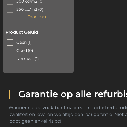
300 cd/m2
(0)
350 cd/m2
(0)
Toon meer
Product Geluid
Geen
(1)
Goed
(0)
Normaal
(1)
Garantie op alle refurb
Wanneer je op zoek bent naar een refurbished produc
kwaliteit en leveren we altijd een jaar garantie. Nie
loopt geen enkel risico!