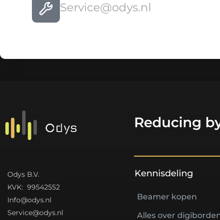
Service@odys.nl
Reducing by
Kennisdeling
Odys B.V.
K
VK: 99542552
Beamer kopen
Info@odys.nl
Service@odys.nl
Alles over digiborde