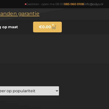
Gesloten · open ma 08:00
085 060 0108
info@odys.nl
maanden garantie
0
g op maat
€
0.00