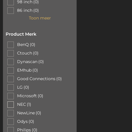
98 inch
(0)
86 inch
(0)
Toon meer
Product Merk
BenQ
(0)
Ctouch
(0)
Dynascan
(0)
EMhub
(0)
Good Connections
(0)
LG
(0)
Microsoft
(0)
NEC
(1)
NewLine
(0)
Odys
(0)
Philips
(0)