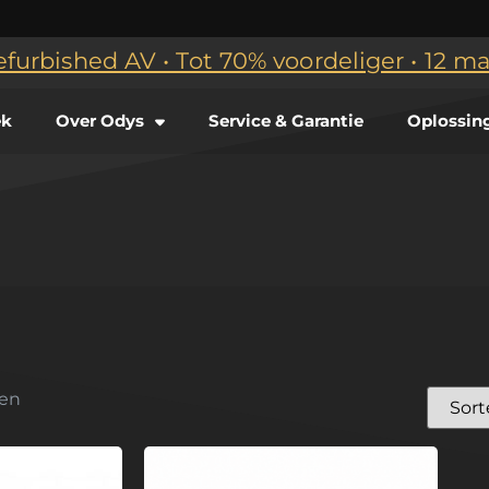
efurbished AV • Tot 70% voordeliger • 12 
ek
Over Odys
Service & Garantie
Oplossin
ten