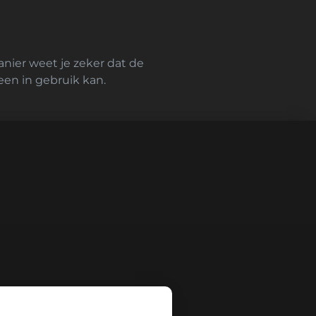
anier weet je zeker dat de
teen in gebruik kan.