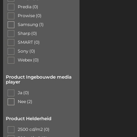
Predia
(0)
Prowise
(0)
Samsung
(1)
Sharp
(0)
SMART
(0)
Sony
(0)
Webex
(0)
Product Ingebouwde media
player
Ja
(0)
Nee
(2)
Product Helderheid
2500 cd/m2
(0)