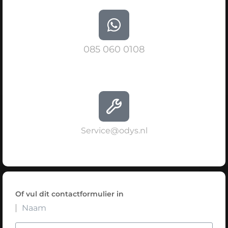
085 060 0108
Service@odys.nl
Of vul dit contactformulier in
Naam