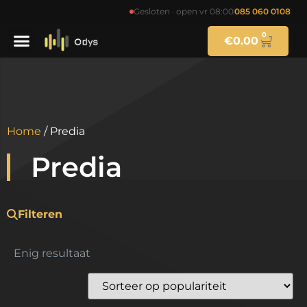
Gesloten · open vr 08:00
085 060 0108
0
€
0.00
Home
/ Predia
Predia
Filteren
Enig resultaat