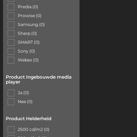
Predia
(0)
Prowise
(0)
Samsung
(0)
Sharp
(0)
SMART
(0)
Sony
(0)
Webex
(0)
Product Ingebouwde media
player
Ja
(0)
Nee
(0)
Product Helderheid
2500 cd/m2
(0)