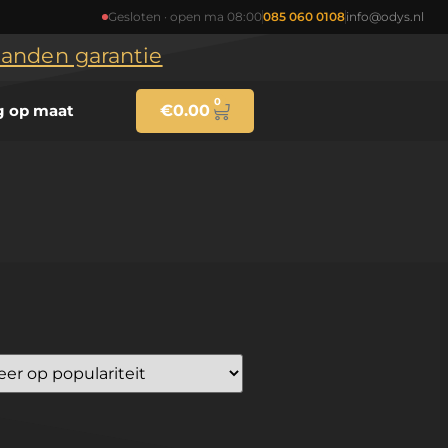
Gesloten · open ma 08:00
085 060 0108
info@odys.nl
maanden garantie
0
g op maat
€
0.00