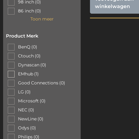
98 inch
(0)
winkelwagen
86 inch
(0)
Toon meer
Product Merk
BenQ
(0)
Ctouch
(0)
Dynascan
(0)
EMhub
(1)
Good Connections
(0)
LG
(0)
Microsoft
(0)
NEC
(0)
NewLine
(0)
Odys
(0)
Philips
(0)