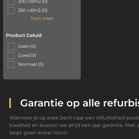
300 cd/m2
(0)
350 cd/m2
(0)
Toon meer
Product Geluid
Geen
(0)
Goed
(0)
Normaal
(0)
Garantie op alle refurb
Wanneer je op zoek bent naar een refurbished produc
kwaliteit en leveren we altijd een jaar garantie. Nie
loopt geen enkel risico!