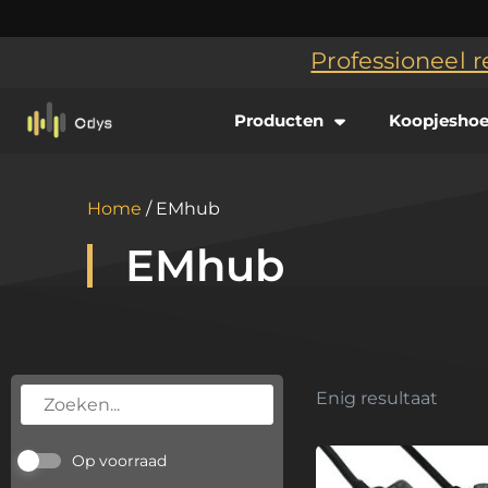
Professioneel r
Producten
Koopjesho
Home
/ EMhub
EMhub
Enig resultaat
Op voorraad