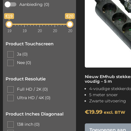
Aanbieding
(0)
€19
€20
19
19
20
20
20
Product Touchscreen
Ja
(0)
Nee
(0)
Nieuw EMhub stekker
Product Resolutie
voudig – 5 m
4-voudige stekkerd
Full HD / 2K
(0)
5 meter snoer
Ultra HD / 4K
(0)
Zwarte uitvoering
€
19.99
excl. BTW
Product Inches Diagonaal
138 inch
(0)
Toevoegen aan