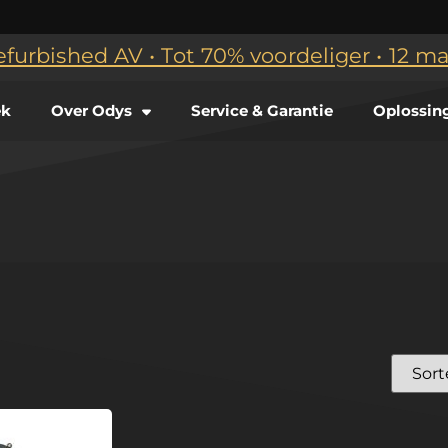
efurbished AV • Tot 70% voordeliger • 12 
ek
Over Odys
Service & Garantie
Oplossin