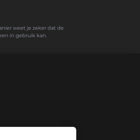
anier weet je zeker dat de
teen in gebruik kan.