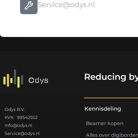
Service@odys.nl
Reducing by
Kennisdeling
Odys B.V.
K
VK: 99542552
Beamer kopen
Info@odys.nl
Service@odys.nl
Alles over digiborde