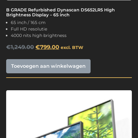
B GRADE Refurbished Dynascan DS652LR5 High
Brightness Display – 65 inch
65 inch / 165 cm
Full HD resolutie
4000 nits high brightness
€
1,249.00
€
799.00
excl. BTW
Toevoegen aan winkelwagen