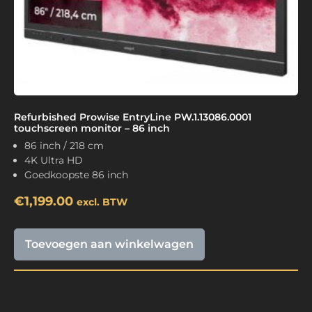
Refurbished Prowise EntryLine PW.1.13086.0001
touchscreen monitor – 86 inch
86 inch / 218 cm
4K Ultra HD
Goedkoopste 86 inch
€
1,199.00
excl. BTW
Toevoegen aan winkelwagen