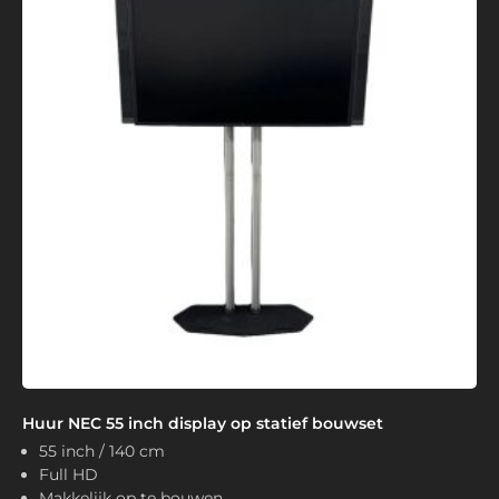
Huur NEC 55 inch display op statief bouwset
55 inch / 140 cm
Full HD
Makkelijk op te bouwen