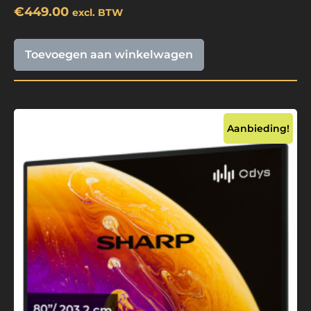
€
449.00
excl. BTW
Toevoegen aan winkelwagen
Aanbieding!