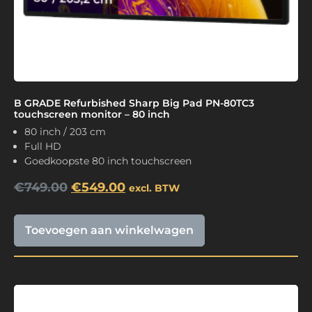
B GRADE Refurbished Sharp Big Pad PN-80TC3
touchscreen monitor – 80 inch
80 inch / 203 cm
Full HD
Goedkoopste 80 inch touchscreen
€
749.00
€
549.00
excl. BTW
Toevoegen aan winkelwagen