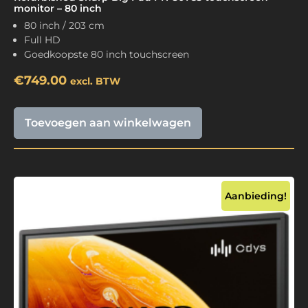
monitor – 80 inch
80 inch / 203 cm
Full HD
Goedkoopste 80 inch touchscreen
€
749.00
excl. BTW
Toevoegen aan winkelwagen
Aanbieding!