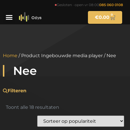
Gesloten · open vr 08:00
085 060 0108
0
€
0.00
Home
/ Product Ingebouwde media player / Nee
Nee
Filteren
Toont alle 18 resultaten