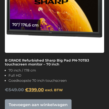
B GRADE Refurbished Sharp Big Pad PN-70TB3
touchscreen monitor – 70 inch
70 inch / 178 cm
Full HD
Goedkoopste 70 inch touchscreen
€
549.00
€
399.00
excl. BTW
Toevoegen aan winkelwagen