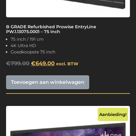
B GRADE Refurbished Prowise EntryLine
PW.1.13075.0001 – 75 inch
75 inch / 191 cm
4K Ultra HD
Goedkoopste 75 inch
€
799.00
€
649.00
excl. BTW
Toevoegen aan winkelwagen
Aanbieding!