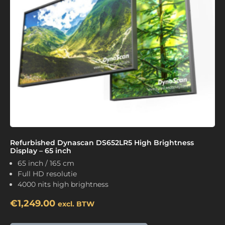
Refurbished Dynascan DS652LR5 High Brightness
Display – 65 inch
65 inch / 165 cm
Full HD resolutie
4000 nits high brightness
€
1,249.00
excl. BTW