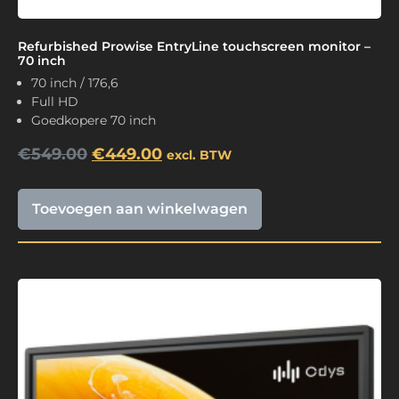
Refurbished Prowise EntryLine touchscreen monitor –
70 inch
70 inch / 176,6
Full HD
Goedkopere 70 inch
€
549.00
€
449.00
excl. BTW
Toevoegen aan winkelwagen