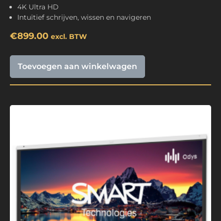
4K Ultra HD
Intuïtief schrijven, wissen en navigeren
€
899.00
excl. BTW
Toevoegen aan winkelwagen