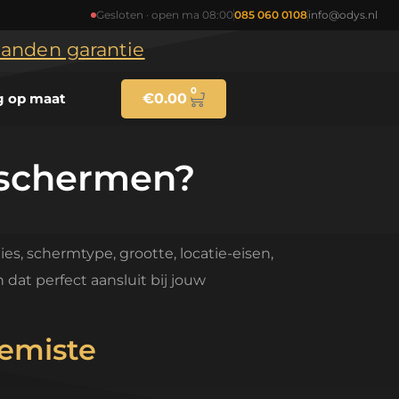
Gesloten · open ma 08:00
085 060 0108
info@odys.nl
maanden garantie
0
g op maat
€
0.00
geschermen?
es, schermtype, grootte, locatie-eisen,
dat perfect aansluit bij jouw
emiste