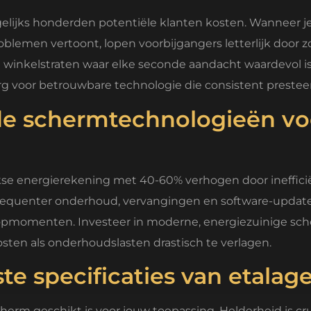
lijks honderden potentiële klanten kosten. Wanneer je s
roblemen vertoont, lopen voorbijgangers letterlijk door
ke winkelstraten waar elke seconde aandacht waardevol i
rg voor betrouwbare technologie die consistent presteer
e schermtechnologieën vo
e energierekening met 40-60% verhogen door ineffici
frequenter onderhoud, vervangingen en software-update
oopmomenten. Investeer in moderne, energiezuinige s
ten als onderhoudslasten drastisch te verlagen.
ste specificaties van etal
herm geschikt is voor jouw toepassing. Helderheid is cr