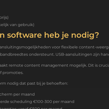
rijs)
elijk van gebruik)
n software heb je nodig?
sluitingsmogelijkheden voor flexibele content-weergav
te bandbreedtes ondersteunt. USB-aansluitingen zijn ha
aakt remote content management mogelijk. Dit is crucia
of promoties.
orm nodig dat past bij je behoeften:
 scherm per maand
eerde scheduling €100-300 per maand
ntegraties vanaf €500 per maand