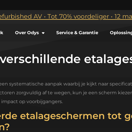
efurbished AV • Tot 70% voordeliger • 12 
ek
Over Odys
Service & Garantie
Oplossin
e verschillende etala
n systematische aanpak waarbij je kijkt naar specificati
toren zorgvuldig af te wegen, kun je een scherm kiezen 
 impact op voorbijgangers.
rde etalageschermen tot g
n?