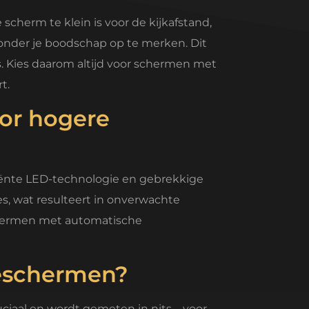
cherm te klein is voor de kijkafstand,
 zonder je boodschap op te merken. Dit
s. Kies daarom altijd voor schermen met
t.
or hogere
ënte LED-technologie en gebrekkige
s, wat resulteert in onverwachte
chermen met automatische
ageschermen?
uciaal en wordt gemeten in nits – voor