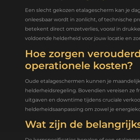
Een slecht gekozen etalagescherm kan je dage
onleesbaar wordt in zonlicht, of technische p
betekent direct omzetverlies, vooral in druk
voldoende helderheid voor jouw locatie en zo
Hoe zorgen verouderd
operationele kosten?
Oude etalageschermen kunnen je maandelijks
helderheidsregeling. Bovendien vereisen ze 
uitgaven en downtime tijdens cruciale verk
helderheidsaanpassing om zowel je energiekos
Wat zijn de belangrijk
De kernspecificaties bepalen of een etalagesc