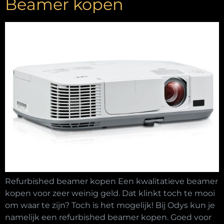
Beamer kopen
Refurbished beamer kopen Een kwalitatieve beamer
kopen voor zeer weinig geld. Dat klinkt toch te mooi
om waar te zijn? Toch is het mogelijk! Bij Odys kun je
namelijk een refurbished beamer kopen. Goed voor