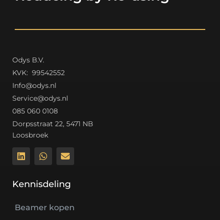
Odys B.V.
K
VK: 99542552
Info@odys.nl
Service@odys.nl
085 060 0108
Dorpsstraat 22, 5471 NB
Loosbroek
Kennisdeling
Beamer kopen