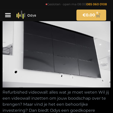
Refurbished videowall
Gesloten · open ma 08:00
085 060 0108
0
€
0.00
Refurbished videowall: alles wat je moet weten Wil jij
een videowall inzetten om jouw boodschap over te
brengen? Maar vind je het een behoorlijke
investering? Dan biedt Odys een goedkopere