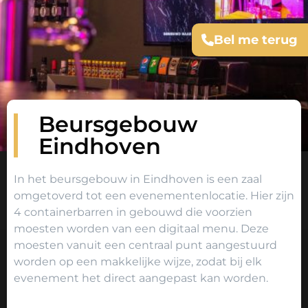
Bel me terug
Beursgebouw
Eindhoven
In het beursgebouw in Eindhoven is een zaal
omgetoverd tot een evenementenlocatie. Hier zijn
4 containerbarren in gebouwd die voorzien
moesten worden van een digitaal menu. Deze
moesten vanuit een centraal punt aangestuurd
worden op een makkelijke wijze, zodat bij elk
evenement het direct aangepast kan worden.