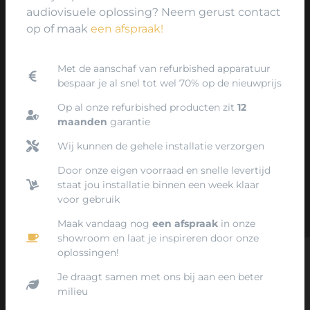
audiovisuele oplossing? Neem gerust contact
op of maak
een afspraak!
Met de aanschaf van refurbished apparatuur
bespaar je al snel tot wel 70% op de nieuwprijs
Op al onze refurbished producten zit
12
maanden
garantie
Wij kunnen de gehele installatie verzorgen
Door onze eigen voorraad en snelle levertijd
staat jou installatie binnen een week klaar
voor gebruik
Maak vandaag nog
een afspraak
in onze
showroom en laat je inspireren door onze
oplossingen!
Je draagt samen met ons bij aan een beter
milieu