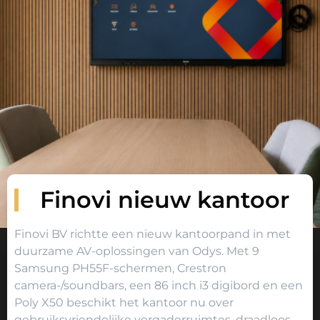
Finovi nieuw kantoor
Finovi BV richtte een nieuw kantoorpand in met
duurzame AV-oplossingen van Odys. Met 9
Samsung PH55F-schermen, Crestron
camera-/soundbars, een 86 inch i3 digibord en een
Poly X50 beschikt het kantoor nu over
gebruiksvriendelijke vergaderruimtes, draadloos