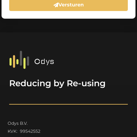
Versturen
Reducing by Re-using
Odys B.V.
K
VK: 99542552