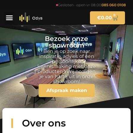
Gesloten · open vr 08:00
085 060 0108
0
€
0.00
Bezoek onze
showroom
Ben je op zoek naar
inspiratie, advies of een
persoonlijke
kennismaking met onze
producten? Wij nodigen
je van harte uit in onze
showroom!
Afspraak maken
Over ons