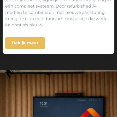
één compleet systeem. Door refurbished A-
merken te combineren met nieuwe aansturing
kreeg de club een duurzame installatie die werkt
én oogt als nieuw.
Bekijk meer